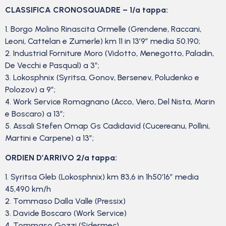
CLASSIFICA CRONOSQUADRE – 1/a tappa:
1. Borgo Molino Rinascita Ormelle (Grendene, Raccani,
Leoni, Cattelan e Zumerle) km 11 in 13’9” media 50.190;
2. Industrial Forniture Moro (Vidotto, Menegotto, Paladin,
De Vecchi e Pasqual) a 3”;
3. Lokosphnix (Syritsa, Gonov, Bersenev, Poludenko e
Polozov) a 9”;
4. Work Service Romagnano (Acco, Viero, Del Nista, Marin
e Boscaro) a 13”;
5. Assali Stefen Omap Gs Cadidavid (Cucereanu, Pollini,
Martini e Carpene) a 13”;
ORDIEN D’ARRIVO 2/a tappa:
1. Syritsa Gleb (Lokosphnix) km 83,6 in 1h50’16” media
45,490 km/h
2. Tommaso Dalla Valle (Pressix)
3. Davide Boscaro (Work Service)
4. Tommaso Gozzi (Sidermec)