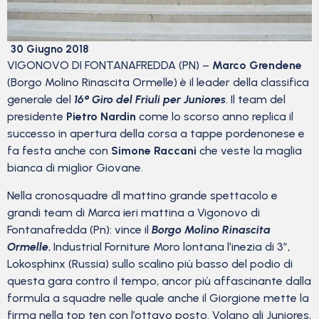
30 Giugno 2018
VIGONOVO DI FONTANAFREDDA (PN) –
Marco Grendene
(Borgo Molino Rinascita Ormelle) è il leader della classifica
generale del
16° Giro del Friuli per Juniores
. Il team del
presidente
Pietro Nardin
come lo scorso anno replica il
successo in apertura della corsa a tappe pordenonese e
fa festa anche con
Simone Raccani
che veste la maglia
bianca di miglior Giovane.
Nella cronosquadre dl mattino grande spettacolo e
grandi team di Marca ieri mattina a Vigonovo di
Fontanafredda (Pn): vince il
Borgo Molino Rinascita
Ormelle
, Industrial Forniture Moro lontana l’inezia di 3”,
Lokosphinx (Russia) sullo scalino più basso del podio di
questa gara contro il tempo, ancor più affascinante dalla
formula a squadre nelle quale anche il Giorgione mette la
firma nella top ten con l’ottavo posto. Volano gli Juniores,