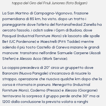
tappa del Giro del Friuli Juniores (foto Bolgan)
La San Martino di Campagna-Vigonovo, frazione
pomeridiana di 85 km, ha visto, dopo un tratto i
pianeggiante dove l’atleta del Fontanafredad Zanella ha
cercato l’assolo, i ciclisti salire i Gpm di Budoia, dove
Pasqual (Industrial Forniture Moro) s’è lasciato alle spalle
Bet (UC Pordenone) e Maestrelli (Pitti Taddei) mentre
salendo il più tosto Castello di Caneva iniziano le grandi
manovre: transitano nell’ordine Samuele Carpene (Assali
Stefen) e Alessio Acco (Work Service).
La coppia precedeva di 20” circa un gruppetto dove
Baroncini (Nuova Panigale) s’incaricava di ricucire lo
strappo, operazione che riusciva qualche km dopo che la
corsa è ritornata in pianura. Menegotto (Industrial
Forniture Moro), Codemo (Pressix) e Alessio (Giorgione)
tentavano la sorpresa: il gruppo perde anche 30” ma ai
1200 dalla conclusione la prevista volata a ranghi