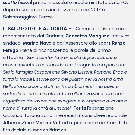
scatto fisso
, il primo in assoluto regolamentato dalla FCI,
dopo la sperimentazione avvenuta nel 2017 a
Salsomaggiore Terme.
IL SALUTO DELLE AUTORITÀ –
Il Comune di Lissone era
rappresentato dal Sindaco,
Concetta Monguzzi
, dal vice
sindaco,
Marino Nava
e dall’Assessore allo sport
Renzo
Perego
. Piene di riconoscenza le parole del primo
cittadino:
“Sono contenta e onorata di partecipare a
questo evento in una location così elegante e importante.
Sia la famiglia Caspani che Silvano Lissoni, Romano Erba e
tutta la Mobili Lissone sono dei pilastri per la nostra città.
Nella storia ci sono stati tanti cambiamenti, ma questo
sodalizio è sempre stato votato all’innovazione e io sono
orgogliosa del lavoro che svolgete e vi ringrazio di cuore a
nome di tutta la città di Lissone”.
Per la Federazione
Ciclistica Italiana sono intervenuti il consigliere regionale
Alfredo Zini
e
Marino Valtorta
, presidente del Comitato
Provinciale di Monza Brianza.