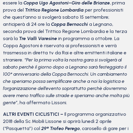
essere la
Coppa Ugo Agostoni–Giro delle Brianze
, prima
prova del
Trittico Regione Lombardia
per professionisti
che quest’anno si svolgerà sabato 15 settembre;
anticiperà di 24 ore la
Coppa Bernocchi
a Legnano,
seconda prova del Trittico Regione Lombardia e la terza
sarà la
Tre Valli Varesine
in programma a ottobre. La
Coppa Agostoni è riservata ai professionisti e verrà
trasmessa in diretta tv da Rai e altre emittenti italiane e
straniere.
“Per la prima volta la nostra gara si svolgerà al
sabato perchè il giorno dopo a Legnano sarà festeggiato il
100° anniversario della Coppa Bernocchi. Un cambiamento
che speriamo possa semplificare anche a noi la logistica e
l’organizzazione dell’evento soprattutto perchè dovremmo
avere meno traffico sulle strade e speriamo anche molta più
gente”
, ha affermato Lissoni.
ALTRI EVENTI CICLISTICI –
Il programma organizzativo
2018 della Sc Mobili Lissone si aprirà lunedì 2 aprile
(“Pasquetta”) col
29° Trofeo Perego
, carosello di gare per i