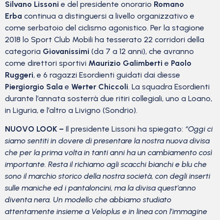
Silvano Lissoni
e del presidente onorario
Romano
Erba
continua a distinguersi a livello organizzativo e
come serbatoio del ciclismo agonistico. Per la stagione
2018 lo Sport Club Mobili ha tesserato 22 corridori della
categoria
Giovanissimi
(da 7 a 12 anni), che avranno
come direttori sportivi
Maurizio Galimberti
e
Paolo
Ruggeri
, e 6 ragazzi Esordienti guidati dai diesse
Piergiorgio Sala
e
Werter Chiccoli
. La squadra Esordienti
durante l’annata sosterrà due ritiri collegiali, uno a Loano,
in Liguria, e l’altro a Livigno (Sondrio).
NUOVO LOOK –
Il presidente Lissoni ha spiegato:
“Oggi ci
siamo sentiti in dovere di presentare la nostra nuova divisa
che per la prima volta in tanti anni ha un cambiamento così
importante. Resta il richiamo agli scacchi bianchi e blu che
sono il marchio storico della nostra società, con degli inserti
sulle maniche ed i pantaloncini, ma la divisa quest’anno
diventa nera. Un modello che abbiamo studiato
attentamente insieme a Veloplus e in linea con l’immagine