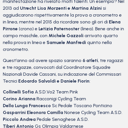
manifestazione ha rivelato molti talenti. Un esempio? Nel
2013 ad
Utrecht Lisa Morzenti e Martina Alzini
si
aggiudicarono rispettivamente la prova a cronometro e
in linea, mentre nel 2015 da ricordare sono gli ori di
Elena
Pirrone
(crono) e
Letizia Paternoster
(linea). Bene anche in
campo maschile, con
Michele Gazzoli
arrivato quarto
nella prova in linea e
Samuele Manfredi
quinto nella
cronometro.
Quest’anno ad avere spazio saranno
6 atleti
, tre ragazzi
e tre ragazze, convocati dal Coordinatore Squadre
Nazionali Davide Cassani, su indicazione del Commissari
Tecnici
Edoardo Salvoldi e Daniele Fiorin
:
Collinelli Sofia
A.S.D.Vo2 Team Pink
Corino Arianna
Racconigi Cycling Team
Della Lunga Francesco
Sc Pedale Toscano Ponticino
Gasparrini Eleonora Camilla
Nonese Cycling Team A.S.D.
Piccolo Andrea
Pedale Senaghese A.S.D.
Tiberi Antonio
Gs Olimpia Valdarnese