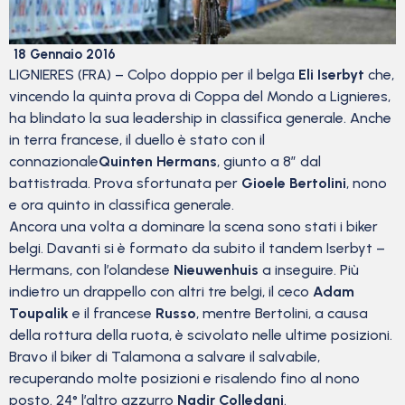
18 Gennaio 2016
LIGNIERES (FRA) – Colpo doppio per il belga
Eli Iserbyt
che,
vincendo la quinta prova di Coppa del Mondo a Lignieres,
ha blindato la sua leadership in classifica generale. Anche
in terra francese, il duello è stato con il
connazionale
Quinten Hermans
, giunto a 8” dal
battistrada. Prova sfortunata per
Gioele Bertolini
, nono
e ora quinto in classifica generale.
Ancora una volta a dominare la scena sono stati i biker
belgi. Davanti si è formato da subito il tandem Iserbyt –
Hermans, con l’olandese
Nieuwenhuis
a inseguire. Più
indietro un drappello con altri tre belgi, il ceco
Adam
Toupalik
e il francese
Russo
, mentre Bertolini, a causa
della rottura della ruota, è scivolato nelle ultime posizioni.
Bravo il biker di Talamona a salvare il salvabile,
recuperando molte posizioni e risalendo fino al nono
posto. 24° l’altro azzurro
Nadir Colledani
.