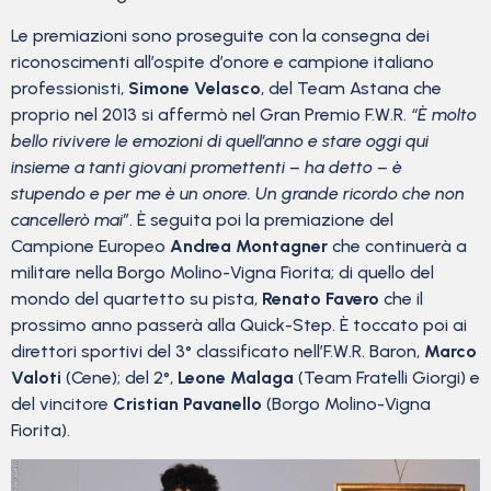
Le premiazioni sono proseguite con la consegna dei
riconoscimenti all’ospite d’onore e campione italiano
professionisti,
Simone Velasco
, del Team Astana che
proprio nel 2013 si affermò nel Gran Premio F.W.R.
“È molto
bello rivivere le emozioni di quell’anno e stare oggi qui
insieme a tanti giovani promettenti – ha detto – è
stupendo e per me è un onore. Un grande ricordo che non
cancellerò mai”
. È seguita poi la premiazione del
Campione Europeo
Andrea Montagner
che continuerà a
militare nella Borgo Molino-Vigna Fiorita; di quello del
mondo del quartetto su pista,
Renato Favero
che il
prossimo anno passerà alla Quick-Step. È toccato poi ai
direttori sportivi del 3° classificato nell’F.W.R. Baron,
Marco
Valoti
(Cene); del 2°,
Leone Malaga
(Team Fratelli Giorgi) e
del vincitore
Cristian Pavanello
(Borgo Molino-Vigna
Fiorita).