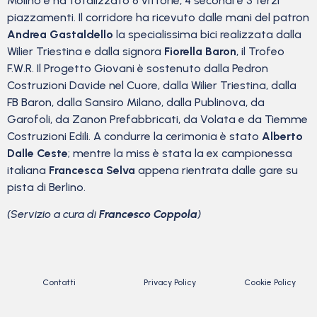
Molino e ha totalizzato 6 vittorie, 4 secondi e 3 terzi
piazzamenti. Il corridore ha ricevuto dalle mani del patron
Andrea Gastaldello
la specialissima bici realizzata dalla
Wilier Triestina e dalla signora
Fiorella Baron
, il Trofeo
F.W.R. Il Progetto Giovani è sostenuto dalla Pedron
Costruzioni Davide nel Cuore, dalla Wilier Triestina, dalla
FB Baron, dalla Sansiro Milano, dalla Publinova, da
Garofoli, da Zanon Prefabbricati, da Volata e da Tiemme
Costruzioni Edili. A condurre la cerimonia è stato
Alberto
Dalle Ceste
; mentre la miss è stata la ex campionessa
italiana
Francesca Selva
appena rientrata dalle gare su
pista di Berlino.
(Servizio a cura di
Francesco Coppola
)
Contatti
Privacy Policy
Cookie Policy