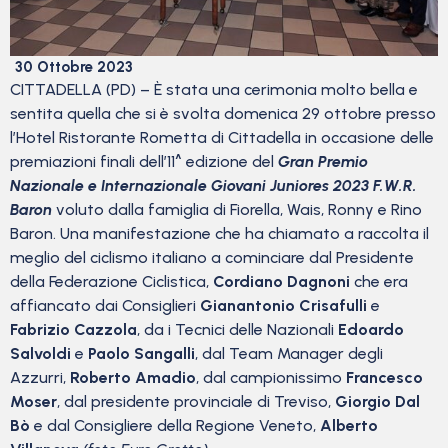
30 Ottobre 2023
CITTADELLA (PD) – È stata una cerimonia molto bella e
sentita quella che si è svolta domenica 29 ottobre presso
l’Hotel Ristorante Rometta di Cittadella in occasione delle
premiazioni finali dell’11^ edizione del
Gran Premio
Nazionale e Internazionale Giovani Juniores 2023 F.W.R.
Baron
voluto dalla famiglia di Fiorella, Wais, Ronny e Rino
Baron. Una manifestazione che ha chiamato a raccolta il
meglio del ciclismo italiano a cominciare dal Presidente
della Federazione Ciclistica,
Cordiano Dagnoni
che era
affiancato dai Consiglieri
Gianantonio Crisafulli
e
Fabrizio Cazzola
, da i Tecnici delle Nazionali
Edoardo
Salvoldi
e
Paolo Sangalli
, dal Team Manager degli
Azzurri,
Roberto Amadio
, dal campionissimo
Francesco
Moser
, dal presidente provinciale di Treviso,
Giorgio Dal
Bò
e dal Consigliere della Regione Veneto,
Alberto