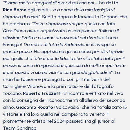
“Siamo molto orgogliosi di avervi qui con noi
– ha detto
Rino Baron
agli ospiti –
e a nome della mia famiglia vi
ringrazio di cuore”
. Subito dopo è intervenuto Dagnoni che
ha precisato:
“Devo ringraziare voi per quello che fate.
Quest’anno avete organizzato un campionato Italiano di
altissimo livello e ci siamo emozionati nel rivedere le loro
immagini. Da parte di tutta la Federazione vi rivolgo un
grande grazie. Noi oggi siamo qui numerosi per dirvi grazie
per quello che fate e per la fiducia che vi è stata data per il
prossimo anno di organizzare qualcosa di molto importante
e per questo vi siamo vicini e con grande gratitudine”
. La
manifestazione è proseguita con gli interventi del
Consigliere Villanova e la premiazione del fotografo
toscano,
Roberto Fruzzetti
. L’incontro è entrato nel vivo
con la consegna dei riconoscimenti all’allievo del secondo
anno,
Giacomo Rosato
(Valcavasia) che ha totalizzato 15
vittorie e tra loro quella nel campionato veneto. Il
promettente atleta nel 2024 passerà tra gli junior al
Team Sandrigo.