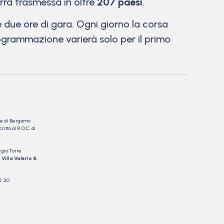
verrà trasmessa in oltre
207 paesi
.
 due ore di gara. Ogni giorno la corsa
 programmazione varierà solo per il primo
nale di Bergamo
itto al R.O.C. al
rgio Torre
 Villa Valerio &
I, 20