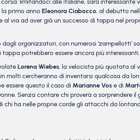
 corsa: limitandoci alle italiane, sarà interessant
 la primo anno
Eleonora Ciabocco
, al debutto ne
te al via ad aver già un successo di tappa nel prop
dagli organizzatori, con numerosi ‘zampellotti’ sop
i di tappa potrebbero essere ancora più interessanti.
 volate
Lorena Wiebes
, la velocista più quotata al 
 in molti cercheranno di inventarsi qualcosa da lon
bbe essere questo il caso di
Marianne Vos
e di
Marta
Donne. Senza contare chi proverà a sorprendere il
di chi ha nelle proprie corde gli attacchi da lonta