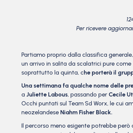
12
Per ricevere aggiorna
Partiamo proprio dalla classifica generale
un arrivo in salita da scalatrici pure com
soprattutto la quinta, c
he porterà il grup
Una settimana fa qualche nome delle pre
a
Juliette Labous
, passando per
Cecile U
Occhi puntati sul Team Sd Worx, le cui am
neozelandese
Niahm Fisher Black.
Il percorso meno esigente potrebbe però 