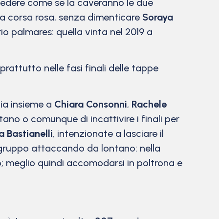
e vedere come se la caveranno le due
lla corsa rosa, senza dimenticare
Soraya
rio palmares: quella vinta nel 2019 a
rattutto nelle fasi finali delle tappe
via insieme a
Chiara Consonni
,
Rachele
tano o comunque di incattivire i finali per
 Bastianelli
, intenzionate a lasciare il
 gruppo attaccando da lontano: nella
no; meglio quindi accomodarsi in poltrona e