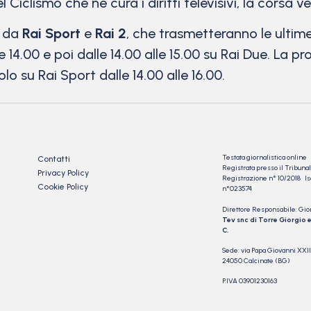
 Ciclismo che ne cura i diritti televisivi, la corsa 
a da
Rai Sport
e
Rai 2
, che trasmetteranno le ultime
le 14.00 e poi dalle 14.00 alle 15.00 su Rai Due. La
o su Rai Sport dalle 14.00 alle 16.00.
Testata giornalistica online
Contatti
Registrata presso il Tribu
Privacy Policy
Registrazione n° 10/2018 Iscr
Cookie Policy
n°023574
Direttore Responsabile: Gio
Tev snc di Torre Giorgio e
C.
Sede: via Papa Giovanni XXII
24050 Calcinate (BG)
P.IVA 03901230163