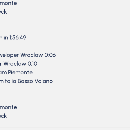
iemonte
eck
in 1:56:49
eloper Wroclaw 0:06
r Wroclaw 0:10
eam Piemonte
talia Basso Vaiano
iemonte
eck