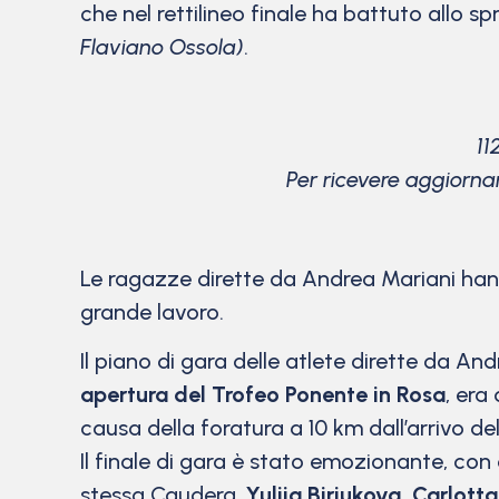
che nel rettilineo finale ha battuto allo sp
Flaviano Ossola)
.
11
Per ricevere aggiorna
Le ragazze dirette da Andrea Mariani hann
grande lavoro.
Il piano di gara delle atlete dirette da An
apertura del Trofeo Ponente in Rosa
, era
causa della foratura a 10 km dall’arrivo d
Il finale di gara è stato emozionante, co
stessa Caudera,
Yuliia Biriukova, Carlott