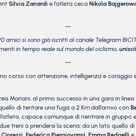
rint
Silvia Zanardi
e l’atleta ceca
Nikola Bajgerow
—
20 amici si sono già iscritti al canale Telegram BICI
menti in tempo reale sul mondo del ciclismo,
unisci
—
o corso con attenzione, intelligenza e coraggio e 
drea Mariani, al primo successo in una gara in linea
 quello di tentare una fuga a 2 Km dall’arrivo con
B
ell’atleta, capace comunque di rientrare in gruppo
n due treni a prendersi la scena: da un lato quell
a Cipressi, Federica Piergiovanni, Emma Redaelli
e