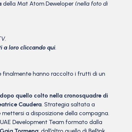
a
della Mat Atom Deweloper
(nella foto di
TV.
ti a loro cliccando qui
.
finalmente hanno raccolto i frutti di un
dopo quello colto nella cronosquadre di
eatrice Caudera
. Strategia saltata a
 e mettersi a disposizione della compagna.
o di UAE Development Team formato dalla
Gaia Tormena
; dall’altro quello di BePink,