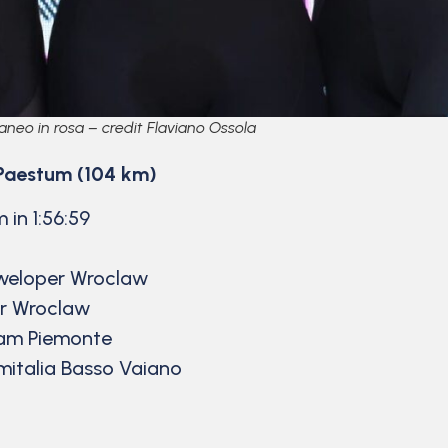
aneo in rosa – credit Flaviano Ossola
 Paestum (104 km)
in 1:56:59
weloper Wroclaw
er Wroclaw
eam Piemonte
talia Basso Vaiano