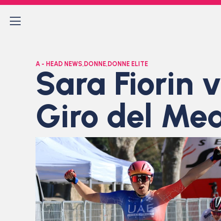
A - HEAD NEWS
,
DONNE
,
DONNE ELITE
Sara Fiorin 
Giro del Med