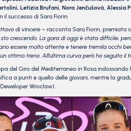
rtolini, Letizia Brufani, Nora Jenčušová, Alessia P
n il successo di Sara Fiorin.
ttavo di vincere
– racconta Sara Fiorin, premiata s
sto crescendo. La gara di oggi è stata difficile, pe
rio essere molto attente e tenere tremila occhi ben
ttimo treno. All’ultima curva però ho seguito il tr
pa del Giro del Mediterraneo in Rosa indossando l
fica a punti e quello delle giovani, mentre la gradu
Deweloper Wroclaw).