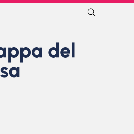
tappa del
osa