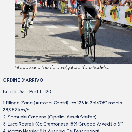
Filippo Zana trionfa a Valgatara (foto Rodella)
ORDINE D’ARRIVO:
Iscritti: 155 Partiti: 120
1. Filippo Zana (Autozai Contri) km 126 in 3h14’05” media
38,952 km/h
2. Samuele Carpene (Cipollini Assali Stefen)
3. Luca Rastelli (Cc Cremonese 1891 Gruppo Arvedi) a 31″
4. Martin Nessler (Us Ausonia Csi Pescantina)