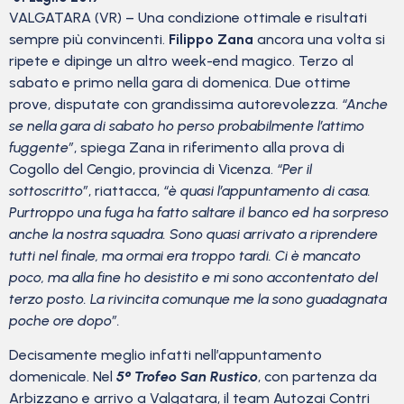
VALGATARA (VR) – Una condizione ottimale e risultati
sempre più convincenti.
Filippo Zana
ancora una volta si
ripete e dipinge un altro week-end magico. Terzo al
sabato e primo nella gara di domenica. Due ottime
prove, disputate con grandissima autorevolezza.
“Anche
se nella gara di sabato ho perso probabilmente l’attimo
fuggente”
, spiega Zana in riferimento alla prova di
Cogollo del Cengio, provincia di Vicenza.
“Per il
sottoscritto”
, riattacca,
“è quasi l’appuntamento di casa.
Purtroppo una fuga ha fatto saltare il banco ed ha sorpreso
anche la nostra squadra. Sono quasi arrivato a riprendere
tutti nel finale, ma ormai era troppo tardi. Ci è mancato
poco, ma alla fine ho desistito e mi sono accontentato del
terzo posto. La rivincita comunque me la sono guadagnata
poche ore dopo”.
Decisamente meglio infatti nell’appuntamento
domenicale. Nel
5° Trofeo San Rustico
, con partenza da
Arbizzano e arrivo a Valgatara, il team Autozai Contri