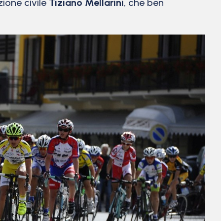
zione civile
Tiziano Mellarini
, che ben