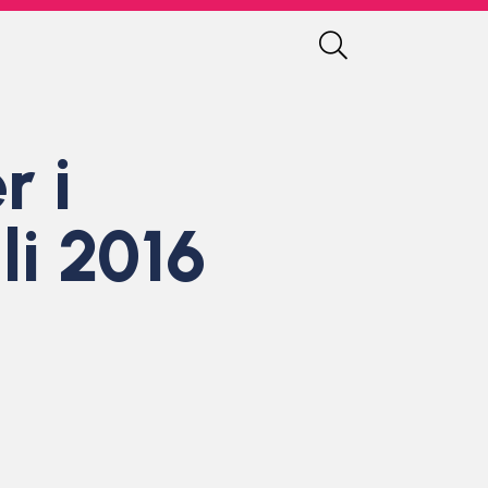
r i
li 2016