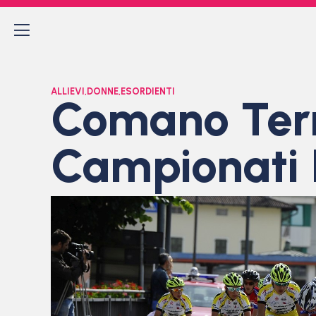
ALLIEVI
,
DONNE
,
ESORDIENTI
Comano Term
Campionati I