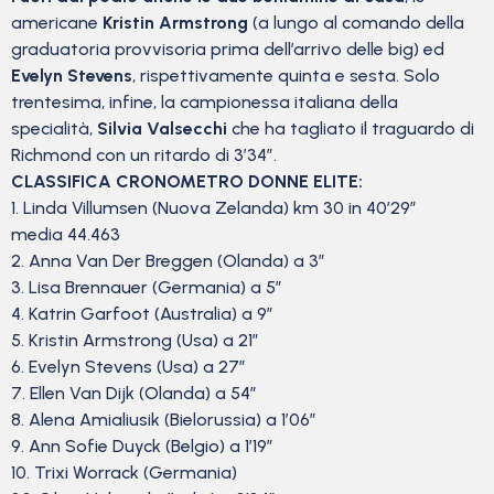
americane
Kristin Armstrong
(a lungo al comando della
graduatoria provvisoria prima dell’arrivo delle big) ed
Evelyn Stevens
, rispettivamente quinta e sesta. Solo
trentesima, infine, la campionessa italiana della
specialità,
Silvia Valsecchi
che ha tagliato il traguardo di
Richmond con un ritardo di 3’34”.
CLASSIFICA CRONOMETRO DONNE ELITE:
1. Linda Villumsen (Nuova Zelanda) km 30 in 40’29”
media 44.463
2. Anna Van Der Breggen (Olanda) a 3″
3. Lisa Brennauer (Germania) a 5”
4. Katrin Garfoot (Australia) a 9″
5. Kristin Armstrong (Usa) a 21″
6. Evelyn Stevens (Usa) a 27″
7. Ellen Van Dijk (Olanda) a 54″
8. Alena Amialiusik (Bielorussia) a 1’06”
9. Ann Sofie Duyck (Belgio) a 1’19”
10. Trixi Worrack (Germania)