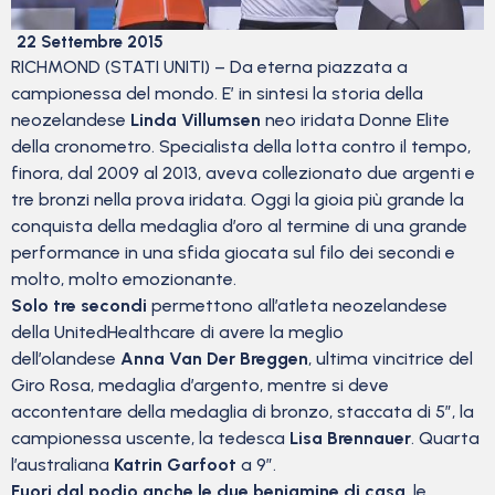
22 Settembre 2015
RICHMOND (STATI UNITI) – Da eterna piazzata a
campionessa del mondo. E’ in sintesi la storia della
neozelandese
Linda Villumsen
neo iridata Donne Elite
della cronometro. Specialista della lotta contro il tempo,
finora, dal 2009 al 2013, aveva collezionato due argenti e
tre bronzi nella prova iridata. Oggi la gioia più grande la
conquista della medaglia d’oro al termine di una grande
performance in una sfida giocata sul filo dei secondi e
molto, molto emozionante.
Solo tre secondi
permettono all’atleta neozelandese
della UnitedHealthcare di avere la meglio
dell’olandese
Anna Van Der Breggen
, ultima vincitrice del
Giro Rosa, medaglia d’argento, mentre si deve
accontentare della medaglia di bronzo, staccata di 5″, la
campionessa uscente, la tedesca
Lisa Brennauer
. Quarta
l’australiana
Katrin Garfoot
a 9″.
Fuori dal podio anche le due beniamine di casa
, le