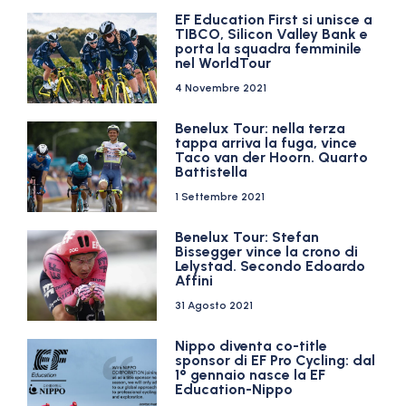
EF Education First si unisce a
TIBCO, Silicon Valley Bank e
porta la squadra femminile
nel WorldTour
4 Novembre 2021
Benelux Tour: nella terza
tappa arriva la fuga, vince
Taco van der Hoorn. Quarto
Battistella
1 Settembre 2021
Benelux Tour: Stefan
Bissegger vince la crono di
Lelystad. Secondo Edoardo
Affini
31 Agosto 2021
Nippo diventa co-title
sponsor di EF Pro Cycling: dal
1° gennaio nasce la EF
Education-Nippo