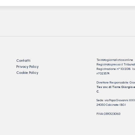
Testata giornalistica online
Contatti
Registrata presso il Tribu
Privacy Policy
Registrazione n° 10/2018 Iscr
Cookie Policy
n°023574
Direttore Responsabile: Gio
Tev snc di Torre Giorgio e
C.
Sede: via Papa Giovanni XXII
24050 Calcinate (BG)
P.IVA 03901230163