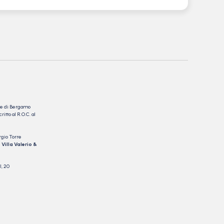
nale di Bergamo
itto al R.O.C. al
rgio Torre
 Villa Valerio &
I, 20