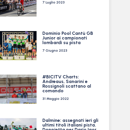
7 Luglio 2023
Dominio Pool Cantù GB
Junior ai campionati
lombardi su pista
7 Giugno 2023
#BICITV Charts:
Andreaus, Sanarini e
Rossignoli scattano al
comando
31 Maggio 2022
Dalmine: assegnati ieri gli
ultimi titoli italiani pista.
Doppietta per Dario Igor