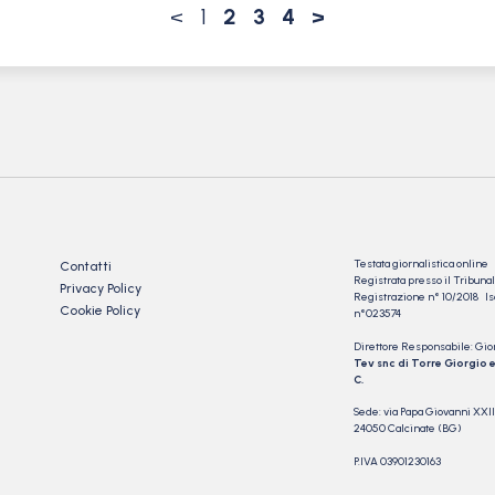
<
1
2
3
4
>
Testata giornalistica online
Contatti
Registrata presso il Tribu
Privacy Policy
Registrazione n° 10/2018 Iscr
Cookie Policy
n°023574
Direttore Responsabile: Gio
Tev snc di Torre Giorgio e
C.
Sede: via Papa Giovanni XXII
24050 Calcinate (BG)
P.IVA 03901230163