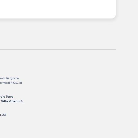
nale di Bergamo
itto al R.O.C. al
rgio Torre
 Villa Valerio &
I, 20