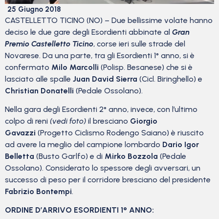
25 Giugno 2018
CASTELLETTO TICINO (NO) – Due bellissime volate hanno
deciso le due gare degli Esordienti abbinate al
Gran
Premio Castelletto Ticino
, corse ieri sulle strade del
Novarese. Da una parte, tra gli Esordienti 1° anno, si è
confermato
Milo Marcolli
(Polisp. Besanese) che si è
lasciato alle spalle
Juan David Sierra
(Cicl. Biringhello) e
Christian Donatelli
(Pedale Ossolano).
Nella gara degli Esordienti 2° anno, invece, con l’ultimo
colpo di reni
(vedi foto)
il bresciano
Giorgio
Gavazzi
(Progetto Ciclismo Rodengo Saiano) è riuscito
ad avere la meglio del campione lombardo
Dario Igor
Belletta
(Busto Garlfo) e di
Mirko Bozzola
(Pedale
Ossolano). Considerato lo spessore degli avversari, un
successo di peso per il corridore bresciano del presidente
Fabrizio Bontempi
.
ORDINE D’ARRIVO ESORDIENTI 1° ANNO: