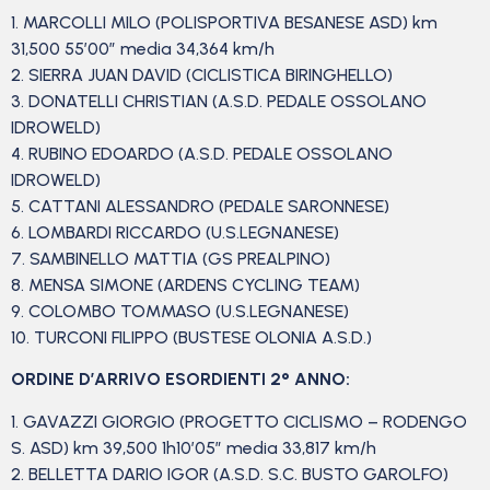
1. MARCOLLI MILO (POLISPORTIVA BESANESE ASD) km
31,500 55’00” media 34,364 km/h
2. SIERRA JUAN DAVID (CICLISTICA BIRINGHELLO)
3. DONATELLI CHRISTIAN (A.S.D. PEDALE OSSOLANO
IDROWELD)
4. RUBINO EDOARDO (A.S.D. PEDALE OSSOLANO
IDROWELD)
5. CATTANI ALESSANDRO (PEDALE SARONNESE)
6. LOMBARDI RICCARDO (U.S.LEGNANESE)
7. SAMBINELLO MATTIA (GS PREALPINO)
8. MENSA SIMONE (ARDENS CYCLING TEAM)
9. COLOMBO TOMMASO (U.S.LEGNANESE)
10. TURCONI FILIPPO (BUSTESE OLONIA A.S.D.)
ORDINE D’ARRIVO ESORDIENTI 2° ANNO:
1. GAVAZZI GIORGIO (PROGETTO CICLISMO – RODENGO
S. ASD) km 39,500 1h10’05” media 33,817 km/h
2. BELLETTA DARIO IGOR (A.S.D. S.C. BUSTO GAROLFO)