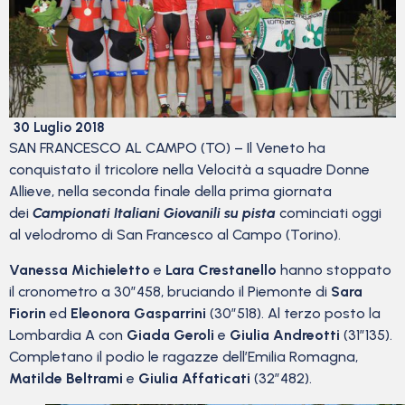
30 Luglio 2018
SAN FRANCESCO AL CAMPO (TO) – Il Veneto ha
conquistato il tricolore nella Velocità a squadre Donne
Allieve, nella seconda finale della prima giornata
dei
Campionati Italiani Giovanili su pista
cominciati oggi
al velodromo di San Francesco al Campo (Torino).
Vanessa Michieletto
e
Lara Crestanello
hanno stoppato
il cronometro a 30”458, bruciando il Piemonte di
Sara
Fiorin
ed
Eleonora Gasparrini
(30”518). Al terzo posto la
Lombardia A con
Giada Geroli
e
Giulia Andreotti
(31”135).
Completano il podio le ragazze dell’Emilia Romagna,
Matilde Beltrami
e
Giulia Affaticati
(32”482).