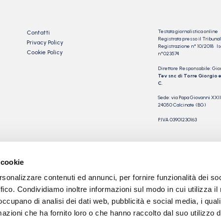
Testata giornalistica online
Contatti
Registrata presso il Tribu
Privacy Policy
Registrazione n° 10/2018 Iscr
Cookie Policy
n°023574
Direttore Responsabile: Gio
Tev snc di Torre Giorgio e
C.
Sede: via Papa Giovanni XXII
24050 Calcinate (BG)
P.IVA 03901230163
 cookie
rsonalizzare contenuti ed annunci, per fornire funzionalità dei so
ffico. Condividiamo inoltre informazioni sul modo in cui utilizza il 
 occupano di analisi dei dati web, pubblicità e social media, i qual
azioni che ha fornito loro o che hanno raccolto dal suo utilizzo d