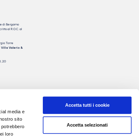
nale di Bergamo
itto al R.O.C. al
rgio Torre
 Villa Valerio &
I, 20
Accetta tutti i cookie
cial media e
nostro sito
Accetta selezionati
i potrebbero
ei loro