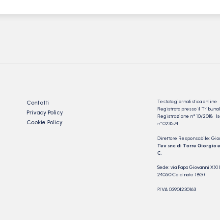
Testata giornalistica online
Contatti
Registrata presso il Tribu
Privacy Policy
Registrazione n° 10/2018 Iscr
Cookie Policy
n°023574
Direttore Responsabile: Gio
Tev snc di Torre Giorgio e
C.
Sede: via Papa Giovanni XXII
24050 Calcinate (BG)
P.IVA 03901230163