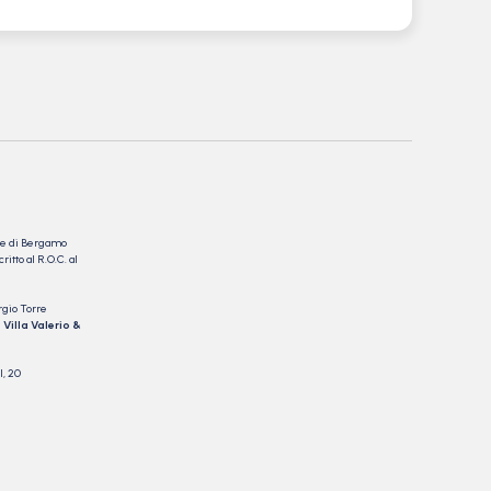
nale di Bergamo
itto al R.O.C. al
rgio Torre
 Villa Valerio &
I, 20