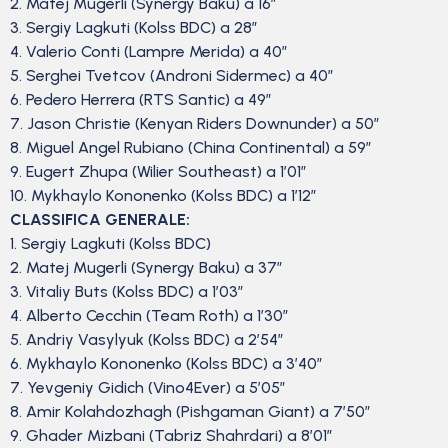
2. Matej Mugerli (Synergy Baku) a 16”
3. Sergiy Lagkuti (Kolss BDC) a 28”
4. Valerio Conti (Lampre Merida) a 40″
5. Serghei Tvetcov (Androni Sidermec) a 40″
6. Pedero Herrera (RTS Santic) a 49″
7. Jason Christie (Kenyan Riders Downunder) a 50″
8. Miguel Angel Rubiano (China Continental) a 59″
9. Eugert Zhupa (Wilier Southeast) a 1’01”
10. Mykhaylo Kononenko (Kolss BDC) a 1’12”
CLASSIFICA GENERALE:
1. Sergiy Lagkuti (Kolss BDC)
2. Matej Mugerli (Synergy Baku) a 37″
3. Vitaliy Buts (Kolss BDC) a 1’03”
4. Alberto Cecchin (Team Roth) a 1’30”
5. Andriy Vasylyuk (Kolss BDC) a 2’54”
6. Mykhaylo Kononenko (Kolss BDC) a 3’40”
7. Yevgeniy Gidich (Vino4Ever) a 5’05”
8. Amir Kolahdozhagh (Pishgaman Giant) a 7’50”
9. Ghader Mizbani (Tabriz Shahrdari) a 8’01”