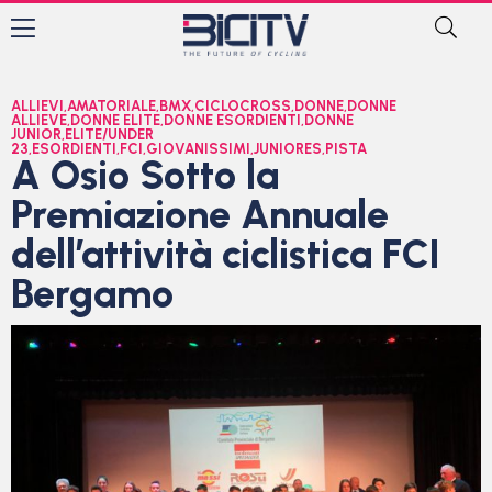
ALLIEVI
,
AMATORIALE
,
BMX
,
CICLOCROSS
,
DONNE
,
DONNE
ALLIEVE
,
DONNE ELITE
,
DONNE ESORDIENTI
,
DONNE
JUNIOR
,
ELITE/UNDER
23
,
ESORDIENTI
,
FCI
,
GIOVANISSIMI
,
JUNIORES
,
PISTA
A Osio Sotto la
Premiazione Annuale
dell’attività ciclistica FCI
Bergamo