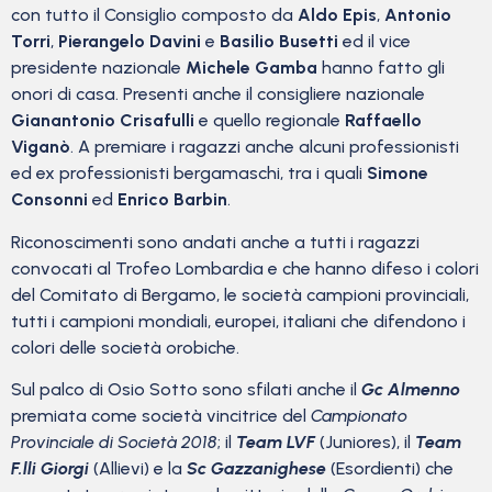
con tutto il Consiglio composto da
Aldo Epis
,
Antonio
Torri
,
Pierangelo Davini
e
Basilio Busetti
ed il vice
presidente nazionale
Michele Gamba
hanno fatto gli
onori di casa. Presenti anche il consigliere nazionale
Gianantonio Crisafulli
e quello regionale
Raffaello
Viganò
. A premiare i ragazzi anche alcuni professionisti
ed ex professionisti bergamaschi, tra i quali
Simone
Consonni
ed
Enrico Barbin
.
Riconoscimenti sono andati anche a tutti i ragazzi
convocati al Trofeo Lombardia e che hanno difeso i colori
del Comitato di Bergamo, le società campioni provinciali,
tutti i campioni mondiali, europei, italiani che difendono i
colori delle società orobiche.
Sul palco di Osio Sotto sono sfilati anche il
Gc Almenno
premiata come società vincitrice del
Campionato
Provinciale di Società 2018
; il
Team LVF
(Juniores), il
Team
F.lli Giorgi
(Allievi) e la
Sc Gazzanighese
(Esordienti) che