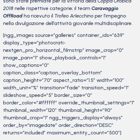
sono state premiate per la vittoria della
Coppa Orobica
2018
nelle rispettive categorie; il team
Caravaggio
OffRoad
ha ricevuto il
Trofeo Arlecchino
per l’impegno
nella divulgazione dell’attività giovanile multidisciplinare.
[ngg_images source=”galleries” container_ids=”639″
display_type=”photocrati-
nextgen_pro_horizontal_filmstrip” image_crop=”0″
image_pan=”1″ show_playback_controls=”1″
show_captions=”0″
caption_class=”caption_overlay_bottom”
caption_height=”70″ aspect_ratio=”1.5″ width=”100″
width_unit=”%” transition=”fade” transition_speed=”1″
slideshow_speed=”5″ border_size=”0″
border_color=”#ffffff” override_thumbnail_settings=”1″
thumbnail_width=”120″ thumbnail_height=”90″
thumbnail_crop=”1″ ngg_triggers_display=”always”
order_by=”imagedate” order_direction=”DESC”
returns=”included” maximum_entity_count=”500″]