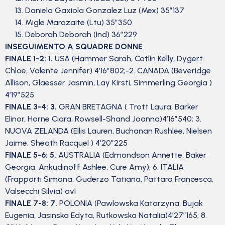
Daniela Gaxiola Gonzalez Luz (Mex) 35”137
Migle Marozaite (Ltu) 35”350
Deborah Deborah (Ind) 36”229
INSEGUIMENTO A SQUADRE DONNE
FINALE 1-2: 1.
USA (Hammer Sarah, Catlin Kelly, Dygert
Chloe, Valente Jennifer) 4’16”802;-2. CANADA (Beveridge
Allison, Glaesser Jasmin, Lay Kirsti, Simmerling Georgia )
4’19”525
FINALE 3-4: 3.
GRAN BRETAGNA ( Trott Laura, Barker
Elinor, Horne Ciara, Rowsell-Shand Joanna)4’16”540; 3.
NUOVA ZELANDA (Ellis Lauren, Buchanan Rushlee, Nielsen
Jaime, Sheath Racquel ) 4’20”225
FINALE 5-6: 5.
AUSTRALIA (Edmondson Annette, Baker
Georgia, Ankudinoff Ashlee, Cure Amy); 6. ITALIA
(Frapporti Simona, Guderzo Tatiana, Pattaro Francesca,
Valsecchi Silvia) ovl
FINALE 7-8: 7.
POLONIA (Pawlowska Katarzyna, Bujak
Eugenia, Jasinska Edyta, Rutkowska Natalia)4’27”165; 8.