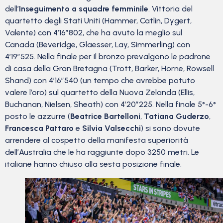
dell’
Inseguimento a squadre femminile
. Vittoria del
quartetto degli Stati Uniti (Hammer, Catlin, Dygert,
Valente) con 4’16”802, che ha avuto la meglio sul
Canada (Beveridge, Glaesser, Lay, Simmerling) con
4’19”525. Nella finale per il bronzo prevalgono le padrone
di casa della Gran Bretagna (Trott, Barker, Horne, Rowsell
Shand) con 4’16”540 (un tempo che avrebbe potuto
valere l’oro) sul quartetto della Nuova Zelanda (Ellis,
Buchanan, Nielsen, Sheath) con 4’20”225. Nella finale 5°-6°
posto le azzurre (
Beatrice Bartelloni
,
Tatiana Guderzo
,
Francesca Pattaro
e
Silvia Valsecchi
) si sono dovute
arrendere al cospetto della manifesta superiorità
dell’Australia che le ha raggiunte dopo 3250 metri. Le
italiane hanno chiuso alla sesta posizione finale.