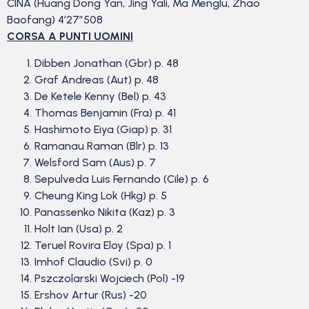
CINA (Huang Dong Yan, Jing Yali, Ma Menglu, Zhao
Baofang) 4’27”508
CORSA A PUNTI UOMINI
Dibben Jonathan (Gbr) p. 48
Graf Andreas (Aut) p. 48
De Ketele Kenny (Bel) p. 43
Thomas Benjamin (Fra) p. 41
Hashimoto Eiya (Giap) p. 31
Ramanau Raman (Blr) p. 13
Welsford Sam (Aus) p. 7
Sepulveda Luis Fernando (Cile) p. 6
Cheung King Lok (Hkg) p. 5
Panassenko Nikita (Kaz) p. 3
Holt Ian (Usa) p. 2
Teruel Rovira Eloy (Spa) p. 1
Imhof Claudio (Svi) p. 0
Pszczolarski Wojciech (Pol) -19
Ershov Artur (Rus) -20