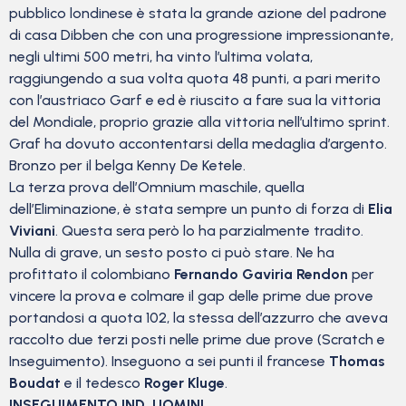
pubblico londinese è stata la grande azione del padrone
di casa Dibben che con una progressione impressionante,
negli ultimi 500 metri, ha vinto l’ultima volata,
raggiungendo a sua volta quota 48 punti, a pari merito
con l’austriaco Garf e ed è riuscito a fare sua la vittoria
del Mondiale, proprio grazie alla vittoria nell’ultimo sprint.
Graf ha dovuto accontentarsi della medaglia d’argento.
Bronzo per il belga Kenny De Ketele.
La terza prova dell’Omnium maschile, quella
dell’Eliminazione, è stata sempre un punto di forza di
Elia
Viviani
. Questa sera però lo ha parzialmente tradito.
Nulla di grave, un sesto posto ci può stare. Ne ha
profittato il colombiano
Fernando Gaviria Rendon
per
vincere la prova e colmare il gap delle prime due prove
portandosi a quota 102, la stessa dell’azzurro che aveva
raccolto due terzi posti nelle prime due prove (Scratch e
Inseguimento). Inseguono a sei punti il francese
Thomas
Boudat
e il tedesco
Roger Kluge
.
INSEGUIMENTO IND. UOMINI