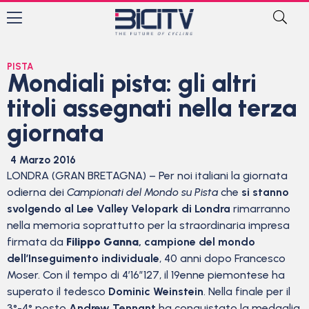
PISTA
Mondiali pista: gli altri
titoli assegnati nella terza
giornata
4 Marzo 2016
LONDRA (GRAN BRETAGNA) – Per noi italiani la giornata
odierna dei
Campionati del Mondo
su Pista
che
si stanno
svolgendo al Lee Valley Velopark di Londra
rimarranno
nella memoria soprattutto per la straordinaria impresa
firmata da
Filippo Ganna
, campione del mondo
dell’Inseguimento individuale
, 40 anni dopo Francesco
Moser. Con il tempo di 4’16″127, il 19enne piemontese ha
superato il tedesco
Dominic Weinstein
. Nella finale per il
3°-4° posto
Andrew Tennant
ha conquistato la medaglia