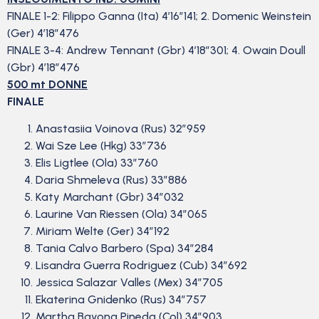
FINALE 1-2: Filippo Ganna (Ita) 4’16”141; 2. Domenic Weinstein
(Ger) 4’18”476
FINALE 3-4: Andrew Tennant (Gbr) 4’18”301; 4. Owain Doull
(Gbr) 4’18”476
500 mt DONNE
FINALE
Anastasiia Voinova (Rus) 32”959
Wai Sze Lee (Hkg) 33”736
Elis Ligtlee (Ola) 33”760
Daria Shmeleva (Rus) 33”886
Katy Marchant (Gbr) 34”032
Laurine Van Riessen (Ola) 34”065
Miriam Welte (Ger) 34”192
Tania Calvo Barbero (Spa) 34”284
Lisandra Guerra Rodriguez (Cub) 34”692
Jessica Salazar Valles (Mex) 34”705
Ekaterina Gnidenko (Rus) 34”757
Martha Bayona Pineda (Col) 34”903