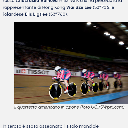
russa
Anastasiia Voinova
in 32”959, che ha preceduto la
rappresentante di Hong Kong
Wai Sze Lee
(33”736) e
l’olandese
Elis Ligtlee
(33”760).
Il quartetto americano in azione (foto UCI/SWpix.com)
In serata è stato assegnato il titolo mondiale