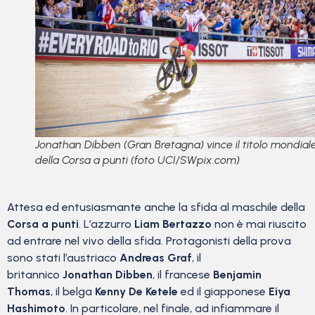
Jonathan Dibben (Gran Bretagna) vince il titolo mondial
della Corsa a punti (foto UCI/SWpix.com)
Attesa ed entusiasmante anche la sfida al maschile della
Corsa a punti
. L’azzurro
Liam Bertazzo
non è mai riuscito
ad entrare nel vivo della sfida. Protagonisti della prova
sono stati l’austriaco
Andreas Graf
, il
britannico
Jonathan Dibben
, il francese
Benjamin
Thomas
, il belga
Kenny De Ketele
ed il giapponese
Eiya
Hashimoto
. In particolare, nel finale, ad infiammare il