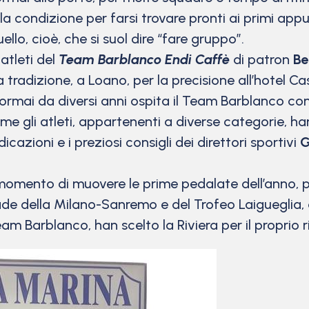
la condizione per farsi trovare pronti ai primi appu
lo, cioè, che si suol dire “fare gruppo”.
atleti del
T
eam Barblanco Endi Caffè
di patron
Be
 tradizione, a Loano, per la precisione all’hotel Cas
 ormai da diversi anni ospita il Team Barblanco con
eme gli atleti, appartenenti a diverse categorie, h
icazioni e i preziosi consigli dei direttori sportivi
G
l momento di muovere le prime pedalate dell’anno, p
de della Milano-Sanremo e del Trofeo Laigueglia, ol
am Barblanco, han scelto la Riviera per il proprio ri