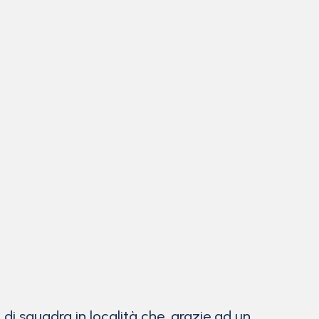
 di squadra in località che, grazie ad un