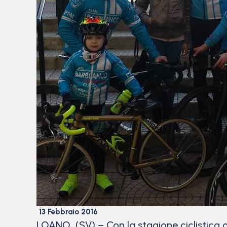
13 Febbraio 2016
LOANO (SV) – Con la stagione ciclistica or