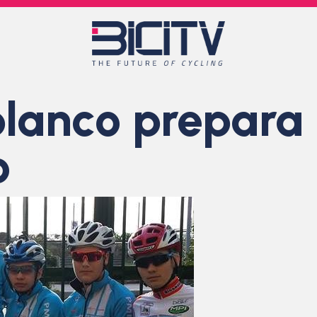
lanco prepara 
o