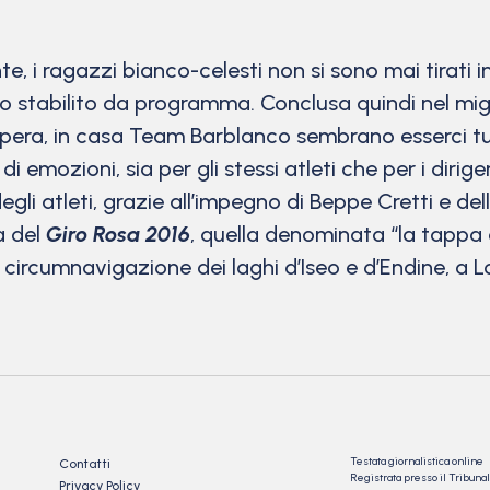
i ragazzi bianco-celesti non si sono mai tirati ind
 stabilito da programma. Conclusa quindi nel migl
pera, in casa Team Barblanco sembrano esserci tutt
i emozioni, sia per gli stessi atleti che per i dirigent
degli atleti, grazie all’impegno di Beppe Cretti e 
a del
Giro Rosa 2016
, quella denominata “la tappa de
 circumnavigazione dei laghi d’Iseo e d’Endine, a L
Testata giornalistica online
Contatti
Registrata presso il Tribu
Privacy Policy