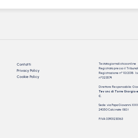
Testata giornalistica online
Contatti
Registrata presso il Tribu
Privacy Policy
Registrazione n° 10/2018 Iscr
Cookie Policy
n°023574
Direttore Responsabile: Gio
Tev snc di Torre Giorgio e
C.
Sede: via Papa Giovanni XXII
24050 Calcinate (BG)
P.IVA 03901230163