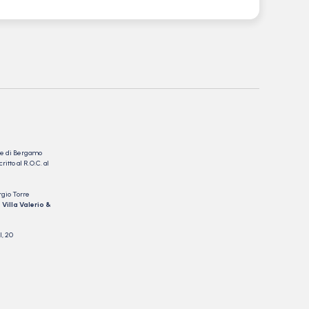
nale di Bergamo
itto al R.O.C. al
rgio Torre
 Villa Valerio &
I, 20