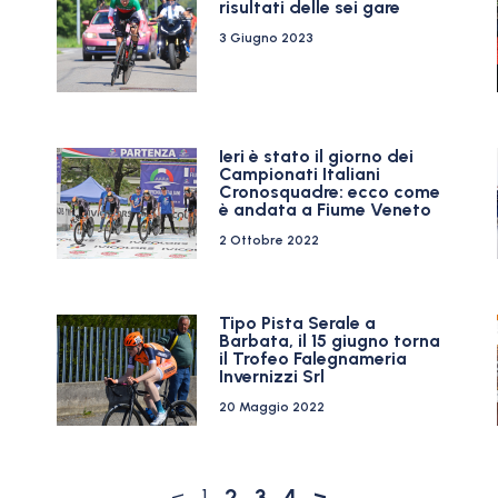
risultati delle sei gare
3 Giugno 2023
Ieri è stato il giorno dei
Campionati Italiani
Cronosquadre: ecco come
è andata a Fiume Veneto
2 Ottobre 2022
Tipo Pista Serale a
Barbata, il 15 giugno torna
il Trofeo Falegnameria
Invernizzi Srl
20 Maggio 2022
<
1
2
3
4
>