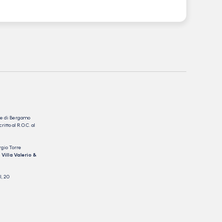
nale di Bergamo
itto al R.O.C. al
rgio Torre
 Villa Valerio &
I, 20