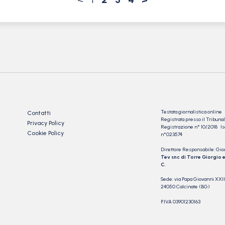
Testata giornalistica online
Contatti
Registrata presso il Tribu
Privacy Policy
Registrazione n° 10/2018 Iscr
Cookie Policy
n°023574
Direttore Responsabile: Gio
Tev snc di Torre Giorgio e
C.
Sede: via Papa Giovanni XXII
24050 Calcinate (BG)
P.IVA 03901230163