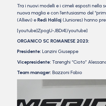
Tra i nuovi modelli e i cimeli esposti nell
nuova maglia e con l’entusiasmo del “primo
(Allievi) e
Redi Halilaj
(Juniores) hanno pres
[youtube]ZpogU-JBDi4[/youtube]
ORGANICO SC ROMANESE 2023:
Presidente:
Lanzini Giuseppe
Vicepresidente:
Tarenghi “Cioto” Alessan
Team manager:
Bazzoni Fabio