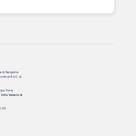
nale di Bergamo
itto al R.O.C. al
rgio Torre
 Villa Valerio &
I, 20