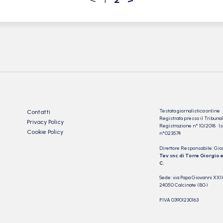
Testata giornalistica online
Contatti
Registrata presso il Tribu
Privacy Policy
Registrazione n° 10/2018 Iscr
Cookie Policy
n°023574
Direttore Responsabile: Gio
Tev snc di Torre Giorgio e
C.
Sede: via Papa Giovanni XXII
24050 Calcinate (BG)
P.IVA 03901230163