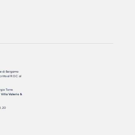
nale di Bergamo
itto al R.O.C. al
rgio Torre
 Villa Valerio &
I, 20