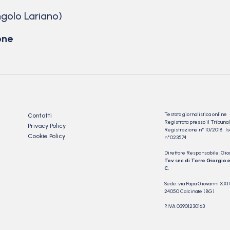
angolo Lariano)
one
Testata giornalistica online
Contatti
Registrata presso il Tribu
Privacy Policy
Registrazione n° 10/2018 Iscr
Cookie Policy
n°023574
Direttore Responsabile: Gio
Tev snc di Torre Giorgio e
C.
Sede: via Papa Giovanni XXII
24050 Calcinate (BG)
P.IVA 03901230163