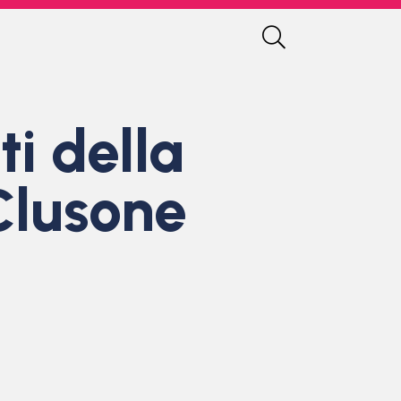
i della
 Clusone