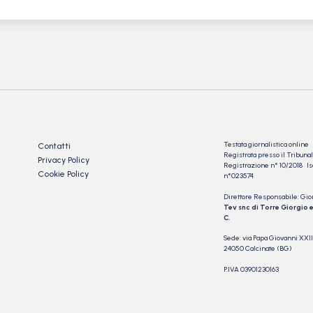
Testata giornalistica online
Contatti
Registrata presso il Tribu
Privacy Policy
Registrazione n° 10/2018 Iscr
Cookie Policy
n°023574
Direttore Responsabile: Gio
Tev snc di Torre Giorgio e
C.
Sede: via Papa Giovanni XXII
24050 Calcinate (BG)
P.IVA 03901230163