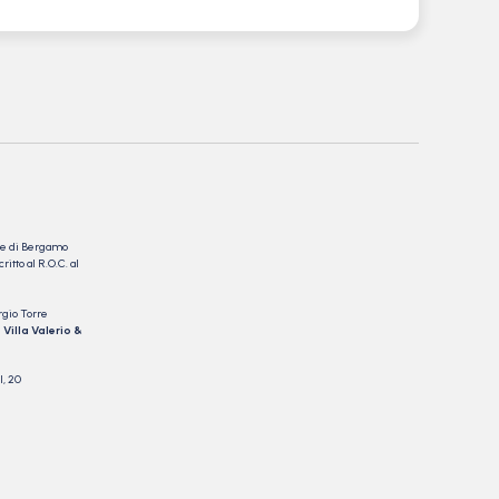
nale di Bergamo
itto al R.O.C. al
rgio Torre
 Villa Valerio &
I, 20