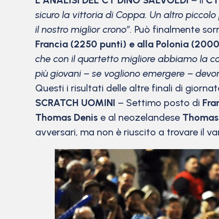
L’ANALISI DEL CT DINO SALVOLDI
– Il
CT
sicuro la vittoria di Coppa. Un altro picco
il nostro miglior crono”.
Può finalmente sorr
Francia (2250 punti) e alla Polonia (2000
che con il quartetto migliore abbiamo la 
più giovani – se vogliono emergere – devon
Questi i risultati delle altre finali di giornat
SCRATCH UOMINI
– Settimo posto di
Fra
Thomas Denis
e al neozelandese
Thomas
avversari, ma non è riuscito a trovare il v