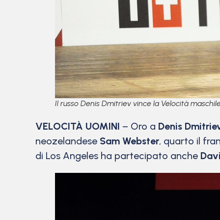
Il russo Denis Dmitriev vince la Velocità maschil
VELOCITÀ UOMINI
– Oro a
Denis Dmitri
neozelandese
Sam Webster
, quarto il fr
di Los Angeles ha partecipato anche
Dav