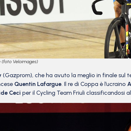
e (foto Veloimages)
ev
(Gazprom), che ha avuto la meglio in finale sul
ancese
Quentin Lafargue
. Il re di Coppa è l’ucraino
A
ide Ceci
per il Cycling Team Friuli classificandosi a