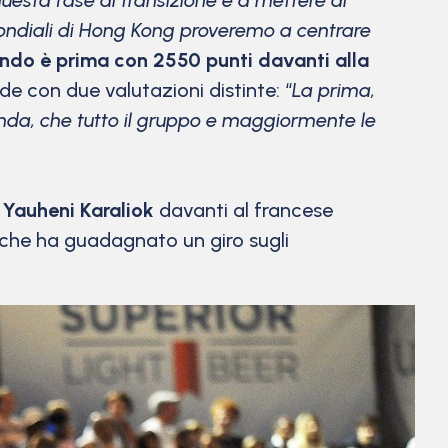
uesta fase di transizione e a mettere al
 mondiali di Hong Kong proveremo a centrare
ondo è prima con 2550 punti davanti alla
de con due valutazioni distinte: “
La prima,
nda, che tutto il gruppo e maggiormente le
o
Yauheni Karaliok
davanti al francese
ta che ha guadagnato un giro sugli