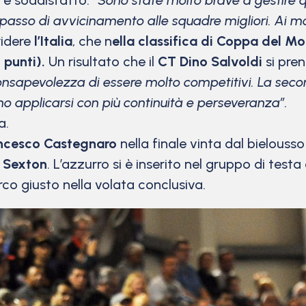
è soddisfatto:
“Sono state molto brave a gestire q
lo passo di avvicinamento alle squadre migliori. Ai
idere
l’Italia
, che n
ella classifica di Coppa del M
 punti).
Un risultato che il
CT Dino Salvoldi
si pren
consapevolezza di essere molto competitivi. La seco
o applicarsi con più continuità e perseveranza”.
a.
ncesco Castegnaro
nella finale vinta dal bielouss
 Sexton
. L’azzurro si è inserito nel gruppo di tes
arco giusto nella volata conclusiva.