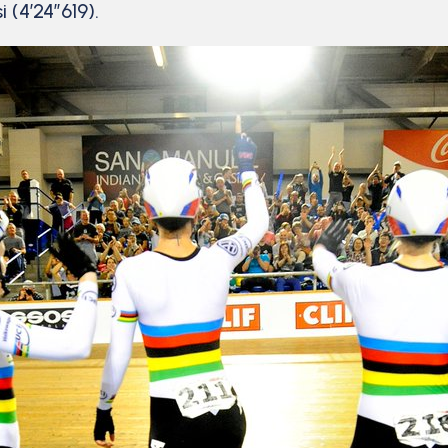
 (4’24”619).