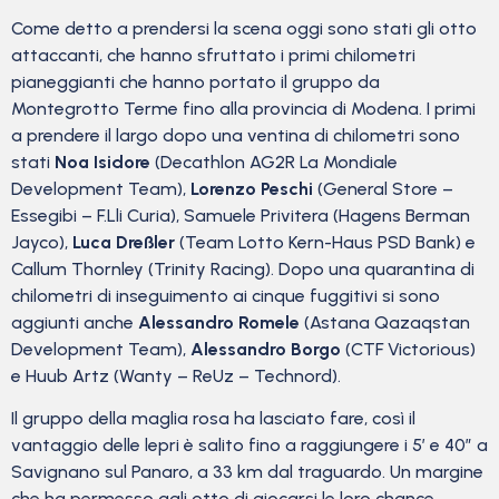
Come detto a prendersi la scena oggi sono stati gli otto
attaccanti, che hanno sfruttato i primi chilometri
pianeggianti che hanno portato il gruppo da
Montegrotto Terme fino alla provincia di Modena. I primi
a prendere il largo dopo una ventina di chilometri sono
stati
Noa Isidore
(Decathlon AG2R La Mondiale
Development Team),
Lorenzo Peschi
(General Store –
Essegibi – F.Lli Curia), Samuele Privitera (Hagens Berman
Jayco),
Luca Dreßler
(Team Lotto Kern-Haus PSD Bank) e
Callum Thornley (Trinity Racing). Dopo una quarantina di
chilometri di inseguimento ai cinque fuggitivi si sono
aggiunti anche
Alessandro Romele
(Astana Qazaqstan
Development Team),
Alessandro Borgo
(CTF Victorious)
e Huub Artz (Wanty – ReUz – Technord).
Il gruppo della maglia rosa ha lasciato fare, così il
vantaggio delle lepri è salito fino a raggiungere i 5′ e 40″ a
Savignano sul Panaro, a 33 km dal traguardo. Un margine
che ha permesso agli otto di giocarsi le loro chance