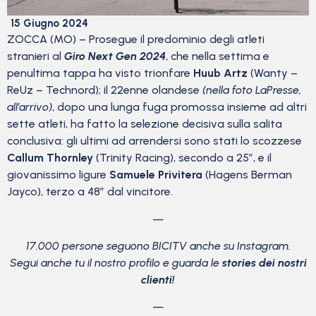
15 Giugno 2024
ZOCCA (MO) – Prosegue il predominio degli atleti
stranieri al
Giro Next Gen 2024
, che nella settima e
penultima tappa ha visto trionfare
Huub Artz
(Wanty –
ReUz – Technord); il 22enne olandese
(nella foto LaPresse,
all’arrivo)
, dopo una lunga fuga promossa insieme ad altri
sette atleti, ha fatto la selezione decisiva sulla salita
conclusiva: gli ultimi ad arrendersi sono stati lo scozzese
Callum Thornley
(Trinity Racing), secondo a 25″, e il
giovanissimo ligure
Samuele Privitera
(Hagens Berman
Jayco), terzo a 48″ dal vincitore.
—
17.000 persone seguono BICITV anche su Instagram.
Segui anche tu il nostro profilo e guarda le
stories dei nostri
clienti!
—