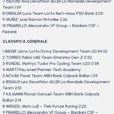
7 ISIDORE Noa Decathlon AG2R La Mondiale Development
Team 1:59
8 DREßLER Luca Team Lotto Kern-Haus PSD Bank 2:05
9 MUÑIZ José Ramón Petrolike 2:26
10 PINARELLO Alessandro VF Group – Bardiani CSF –
Faizanè
CLASSIFICA GENERALE
1 WIDAR Jarno Lotto Dstny Development Team 20:44:32
2 TORRES Pablo UAE Team Emirates Gen Z 0:52
3 RONDEL Mathys Tudor Pro Cycling Team U23 0:58
4 MARTÍ Pau Israel Premier Tech Academy
5 NOVÁK Pavel Team MBH Bank Colpack Ballan 1:39
6 BISIAUX Léo Decathlon AG2R La Mondiale Development
Team 2:10
7 KAJAMINI Florian Samuel Team MBH Bank Colpack
Ballan 2:14
8 WENZEL Mats Lidl – Trek Future Racing 2:22
9 PINARELLO Alessandro VF Group – Bardiani CSF –