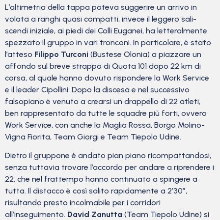
L’altimetria della tappa poteva suggerire un arrivo in
volata a ranghi quasi compatti, invece il leggero sali-
scendi iniziale, ai piedi dei Colli Euganei, ha letteralmente
spezzato il gruppo in vari tronconi. In particolare, è stato
l’atteso
Filippo Turconi
(Bustese Olonia) a piazzare un
affondo sul breve strappo di Quota 101 dopo 22 km di
corsa, al quale hanno dovuto rispondere la Work Service
e il leader Cipollini. Dopo la discesa e nel successivo
falsopiano è venuto a crearsi un drappello di 22 atleti,
ben rappresentato da tutte le squadre più forti, ovvero
Work Service, con anche la Maglia Rossa, Borgo Molino-
Vigna Fiorita, Team Giorgi e Team Tiepolo Udine.
Dietro il gruppone è andato pian piano ricompattandosi,
senza tuttavia trovare l’accordo per andare a riprendere i
22, che nel frattempo hanno continuato a spingere a
tutta. Il distacco è così salito rapidamente a 2’30”,
risultando presto incolmabile per i corridori
all’inseguimento.
David Zanutta
(Team Tiepolo Udine) si