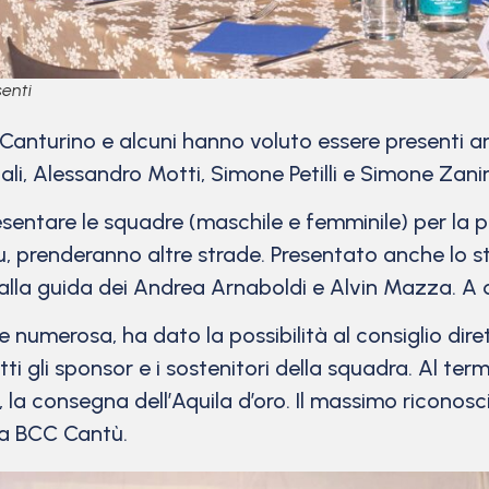
senti
l Canturino e alcuni hanno voluto essere presenti 
li, Alessandro Motti, Simone Petilli e Simone Zanin
esentare le squadre (maschile e femminile) per la 
lu, prenderanno altre strade. Presentato anche lo s
la guida dei Andrea Arnaboldi e Alvin Mazza. A d
 numerosa, ha dato la possibilità al consiglio dire
tutti gli sponsor e i sostenitori della squadra. Al te
i, la consegna dell’Aquila d’oro. Il massimo ricono
la BCC Cantù.