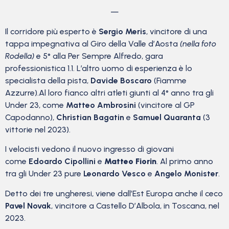
—
Il corridore più esperto è
Sergio Meris
, vincitore di una
tappa impegnativa al Giro della Valle d’Aosta
(nella foto
Rodella)
e 5° alla Per Sempre Alfredo, gara
professionistica 1.1. L’altro uomo di esperienza è lo
specialista della pista,
Davide Boscaro
(Fiamme
Azzurre).Al loro fianco altri atleti giunti al 4° anno tra gli
Under 23, come
Matteo Ambrosini
(vincitore al GP
Capodanno),
Christian Bagatin
e
Samuel Quaranta
(3
vittorie nel 2023).
I velocisti vedono il nuovo ingresso di giovani
come
Edoardo Cipollini
e
Matteo Fiorin
. Al primo anno
tra gli Under 23 pure
Leonardo Vesco
e
Angelo Monister
.
Detto dei tre ungheresi, viene dall’Est Europa anche il ceco
Pavel Novak
, vincitore a Castello D’Albola, in Toscana, nel
2023.