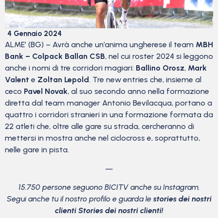
4 Gennaio 2024
ALME’ (BG) – Avrà anche un’anima ungherese il team
MBH
Bank – Colpack Ballan CSB
, nel cui roster 2024 si leggono
anche i nomi di tre corridori magiari:
Ballino Orosz
,
Mark
Valent
e
Zoltan Lepold
. Tre new entries che, insieme al
ceco
Pavel Novak
, al suo secondo anno nella formazione
diretta dal team manager Antonio Bevilacqua, portano a
quattro i corridori stranieri in una formazione formata da
22 atleti che, oltre alle gare su strada, cercheranno di
mettersi in mostra anche nel ciclocross e, soprattutto,
nelle gare in pista.
—
15.750 persone seguono BICITV anche su Instagram.
Segui anche tu il nostro profilo e guarda le
stories dei nostri
clienti Stories dei nostri clienti!