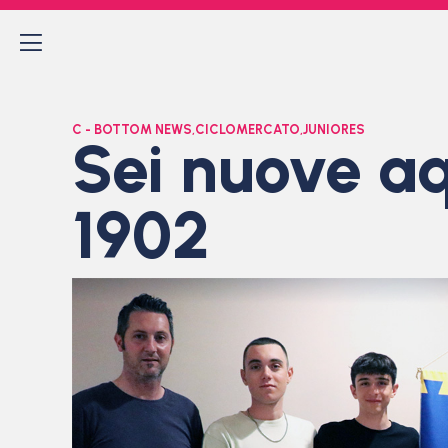
C - BOTTOM NEWS
,
CICLOMERCATO
,
JUNIORES
Sei nuove aq
1902