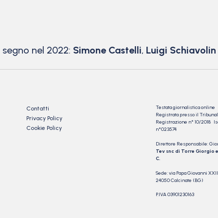
 a segno nel 2022:
Simone Castelli
,
Luigi Schiavolin
Testata giornalistica online
Contatti
Registrata presso il Tribu
Privacy Policy
Registrazione n° 10/2018 Iscr
Cookie Policy
n°023574
Direttore Responsabile: Gio
Tev snc di Torre Giorgio e
C.
Sede: via Papa Giovanni XXII
24050 Calcinate (BG)
P.IVA 03901230163