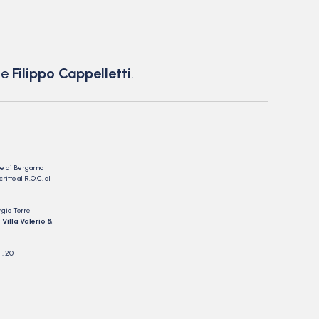
e
Filippo Cappelletti
.
nale di Bergamo
itto al R.O.C. al
rgio Torre
 Villa Valerio &
I, 20