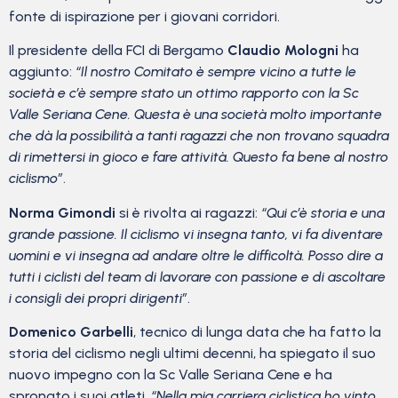
fonte di ispirazione per i giovani corridori.
Il presidente della FCI di Bergamo
Claudio Mologni
ha
aggiunto:
“Il nostro Comitato è sempre vicino a tutte le
società e c’è sempre stato un ottimo rapporto con la Sc
Valle Seriana Cene. Questa è una società molto importante
che dà la possibilità a tanti ragazzi che non trovano squadra
di rimettersi in gioco e fare attività. Questo fa bene al nostro
ciclismo”
.
Norma Gimondi
si è rivolta ai ragazzi:
“Qui c’è storia e una
grande passione. Il ciclismo vi insegna tanto, vi fa diventare
uomini e vi insegna ad andare oltre le difficoltà. Posso dire a
tutti i ciclisti del team di lavorare con passione e di ascoltare
i consigli dei propri dirigenti”
.
Domenico Garbelli
, tecnico di lunga data che ha fatto la
storia del ciclismo negli ultimi decenni, ha spiegato il suo
nuovo impegno con la Sc Valle Seriana Cene e ha
spronato i suoi atleti.
“Nella mia carriera ciclistica ho vinto