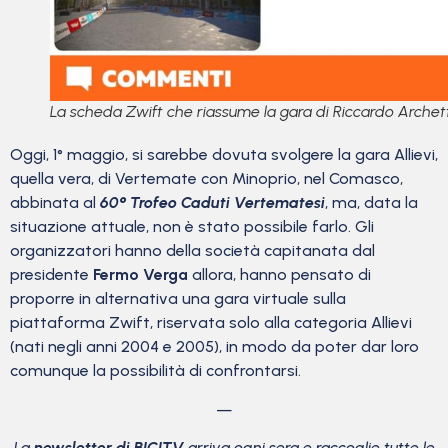
La scheda Zwift che riassume la gara di Riccardo Archett
Oggi, 1° maggio, si sarebbe dovuta svolgere la gara Allievi,
quella vera, di Vertemate con Minoprio, nel Comasco,
abbinata al
60° Trofeo Caduti Vertematesi
, ma, data la
situazione attuale, non è stato possibile farlo. Gli
organizzatori hanno della società capitanata dal
presidente
Fermo Verga
allora, hanno pensato di
proporre in alternativa una gara virtuale sulla
piattaforma Zwift, riservata solo alla categoria Allievi
(nati negli anni 2004 e 2005), in modo da poter dar loro
comunque la possibilità di confrontarsi.
—
La
newsletter di BICITV
arriva ogni sera e raccoglie tutte le