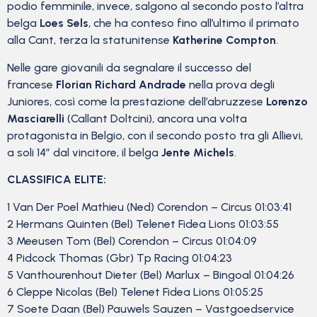
podio femminile, invece, salgono al secondo posto l’altra
belga
Loes Sels
, che ha conteso fino all’ultimo il primato
alla Cant, terza la statunitense
Katherine Compton
.
Nelle gare giovanili da segnalare il successo del
francese
Florian Richard Andrade
nella prova degli
Juniores, così come la prestazione dell’abruzzese
Lorenzo
Masciarelli
(Callant Doltcini), ancora una volta
protagonista in Belgio, con il secondo posto tra gli Allievi,
a soli 14” dal vincitore, il belga
Jente Michels
.
CLASSIFICA ELITE:
1 Van Der Poel Mathieu (Ned) Corendon – Circus 01:03:41
2 Hermans Quinten (Bel) Telenet Fidea Lions 01:03:55
3 Meeusen Tom (Bel) Corendon – Circus 01:04:09
4 Pidcock Thomas (Gbr) Tp Racing 01:04:23
5 Vanthourenhout Dieter (Bel) Marlux – Bingoal 01:04:26
6 Cleppe Nicolas (Bel) Telenet Fidea Lions 01:05:25
7 Soete Daan (Bel) Pauwels Sauzen – Vastgoedservice