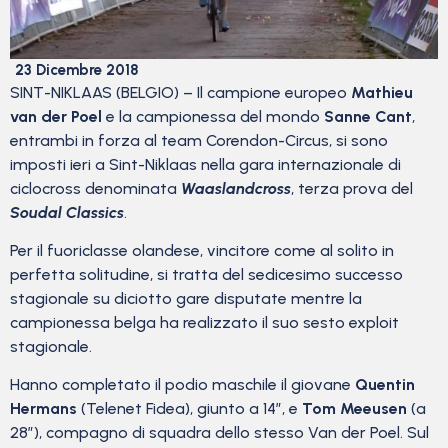
23 Dicembre 2018
SINT-NIKLAAS (BELGIO) – Il campione europeo
Mathieu
van der Poel
e la campionessa del mondo
Sanne Cant
,
entrambi in forza al team Corendon-Circus, si sono
imposti ieri a Sint-Niklaas nella gara internazionale di
ciclocross denominata
Waaslandcross
, terza prova del
Soudal Classics
.
Per il fuoriclasse olandese, vincitore come al solito in
perfetta solitudine, si tratta del sedicesimo successo
stagionale su diciotto gare disputate mentre la
campionessa belga ha realizzato il suo sesto exploit
stagionale.
Hanno completato il podio maschile il giovane
Quentin
Hermans
(Telenet Fidea), giunto a 14”, e
Tom Meeusen
(a
28”), compagno di squadra dello stesso Van der Poel. Sul