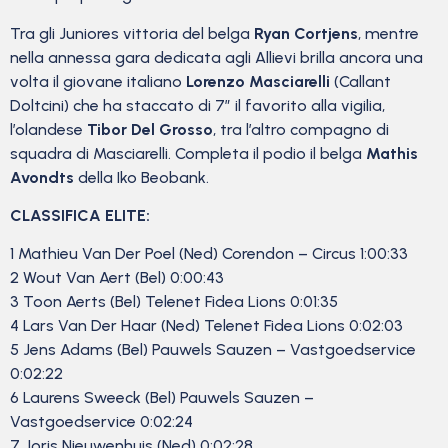
Tra gli Juniores vittoria del belga
Ryan Cortjens
, mentre
nella annessa gara dedicata agli Allievi brilla ancora una
volta il giovane italiano
Lorenzo Masciarelli
(Callant
Doltcini) che ha staccato di 7″ il favorito alla vigilia,
l’olandese
Tibor Del Grosso
, tra l’altro compagno di
squadra di Masciarelli. Completa il podio il belga
Mathis
Avondts
della Iko Beobank.
CLASSIFICA ELITE:
1 Mathieu Van Der Poel (Ned) Corendon – Circus 1:00:33
2 Wout Van Aert (Bel) 0:00:43
3 Toon Aerts (Bel) Telenet Fidea Lions 0:01:35
4 Lars Van Der Haar (Ned) Telenet Fidea Lions 0:02:03
5 Jens Adams (Bel) Pauwels Sauzen – Vastgoedservice
0:02:22
6 Laurens Sweeck (Bel) Pauwels Sauzen –
Vastgoedservice 0:02:24
7 Joris Nieuwenhuis (Ned) 0:02:28