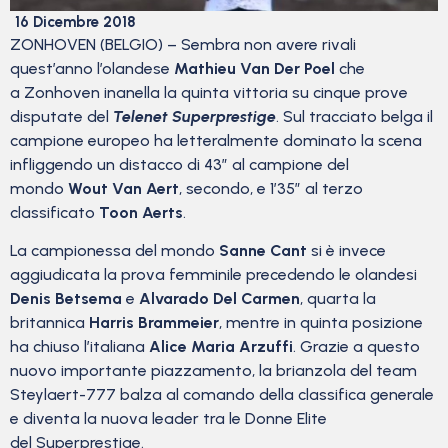
16 Dicembre 2018
ZONHOVEN (BELGIO) – Sembra non avere rivali
quest’anno l’olandese
Mathieu Van Der Poel
che
a Zonhoven inanella la quinta vittoria su cinque prove
disputate del
Telenet Superprestige
. Sul tracciato belga il
campione europeo ha letteralmente dominato la scena
infliggendo un distacco di 43″ al campione del
mondo
Wout Van Aert
, secondo, e 1’35” al terzo
classificato
Toon Aerts
.
La campionessa del mondo
Sanne Cant
si è invece
aggiudicata la prova femminile precedendo le olandesi
Denis Betsema
e
Alvarado Del Carmen
, quarta la
britannica
Harris Brammeier
, mentre in quinta posizione
ha chiuso l’italiana
Alice Maria Arzuffi
. Grazie a questo
nuovo importante piazzamento, la brianzola del team
Steylaert-777 balza al comando della classifica generale
e diventa la nuova leader tra le Donne Elite
del Superprestige.