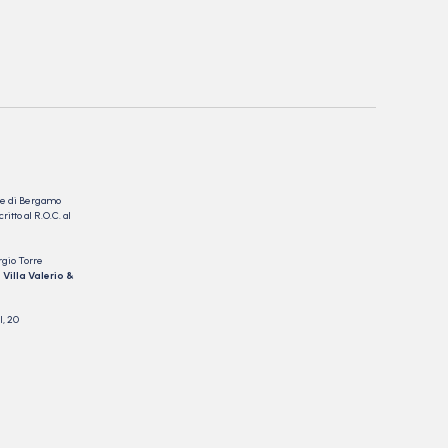
nale di Bergamo
itto al R.O.C. al
rgio Torre
 Villa Valerio &
I, 20