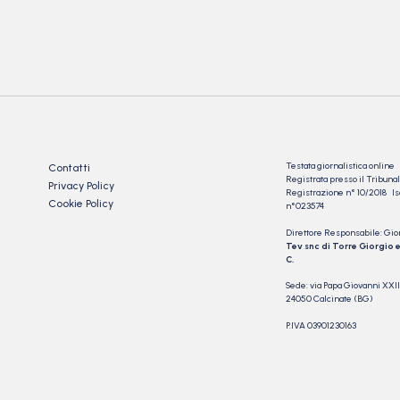
Testata giornalistica online
Contatti
Registrata presso il Tribu
Privacy Policy
Registrazione n° 10/2018 Iscr
Cookie Policy
n°023574
Direttore Responsabile: Gio
Tev snc di Torre Giorgio e
C.
Sede: via Papa Giovanni XXII
24050 Calcinate (BG)
P.IVA 03901230163