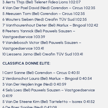
3 Aerts Thijs (Bel) Telenet Fidea Lions 1:02:07
4 Van Der Poel David (Ned) Corendon – Circus 1:02:35
5 Meeusen Tom (Bel) Corendon – Circus 1:02:35
6 Wouters Sieben (Ned) Creafin TÜV Sud 1:02:35
7 Vanthourenhout Dieter (Bel) Marlux – Bingoal 1:02:42
8 Peeters Yannick (Bel) Pauwels Sauzen –
Vastgoedservice 1:03:39
9 Vandebosch Victor (Bel) Pauwels Sauzen –
Vastgoedservice 1:03:41
10 Liessens Jarno (Bel) Creafin TÜV Sud 1:03:41
CLASSIFICA DONNE ELITE:
1 Cant Sanne (Bel) Corendon – Circus 0:40:51
2 Verdonschot Laura (Bel) Marlux – Bingoal 0:40:54
3 Van Der Heijden Inge (Ned) 0:40:59
4 Sels Loes (Bel) Pauwels Sauzen – Vastgoedservice
0:41:19
5 Van De Steene Kim (Bel) Tarteletto – Isorex 0:41:52
6 De Boer Sophie (Ned) 0:42:09