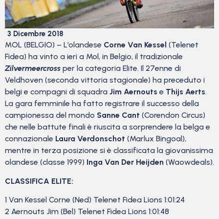
3 Dicembre 2018
MOL (BELGIO) – L’olandese
Corne Van Kessel
(Telenet
Fidea) ha vinto a ieri a Mol, in Belgio, il tradizionale
Zilvermeercross
per la categoria Elite. Il 27enne di
Veldhoven (seconda vittoria stagionale) ha preceduto i
belgi e compagni di squadra
Jim Aernouts
e
Thijs Aerts
.
La gara femminile ha fatto registrare il successo della
campionessa del mondo
Sanne Cant
(Corendon Circus)
che nelle battute finali è riuscita a sorprendere la belga e
connazionale
Laura Verdonschot
(Marlux Bingoal),
mentre in terza posizione si è classificata la giovanissima
olandese (classe 1999)
Inga Van Der Heijden
(Waowdeals).
CLASSIFICA ELITE:
1 Van Kessel Corne (Ned) Telenet Fidea Lions 1:01:24
2 Aernouts Jim (Bel) Telenet Fidea Lions 1:01:48