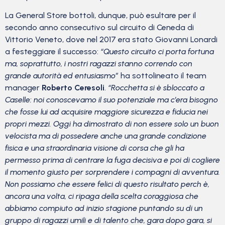
La General Store bottoli, dunque, può esultare per il
secondo anno consecutivo sul circuito di Ceneda di
Vittorio Veneto, dove nel 2017 era stato Giovanni Lonardi
a festeggiare il successo:
“Questo circuito ci porta fortuna
ma, soprattutto, i nostri ragazzi stanno correndo con
grande autorità ed entusiasmo”
ha sottolineato il team
manager
Roberto Ceresoli
.
“Rocchetta si è sbloccato a
Caselle: noi conoscevamo il suo potenziale ma c’era bisogno
che fosse lui ad acquisire maggiore sicurezza e fiducia nei
propri mezzi. Oggi ha dimostrato di non essere solo un buon
velocista ma di possedere anche una grande condizione
fisica e una straordinaria visione di corsa che gli ha
permesso prima di centrare la fuga decisiva e poi di cogliere
il momento giusto per sorprendere i compagni di avventura.
Non possiamo che essere felici di questo risultato perch è,
ancora una volta, ci ripaga della scelta coraggiosa che
abbiamo compiuto ad inizio stagione puntando su di un
gruppo di ragazzi umili e di talento che, gara dopo gara, si