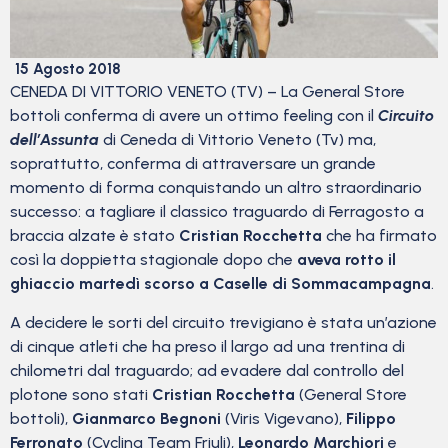
15 Agosto 2018
CENEDA DI VITTORIO VENETO (TV) – La General Store
bottoli conferma di avere un ottimo feeling con il
Circuito
dell’Assunta
di Ceneda di Vittorio Veneto (Tv) ma,
soprattutto, conferma di attraversare un grande
momento di forma conquistando un altro straordinario
successo: a tagliare il classico traguardo di Ferragosto a
braccia alzate è stato
Cristian Rocchetta
che ha firmato
così la doppietta stagionale dopo che
aveva rotto il
ghiaccio martedì scorso a Caselle di Sommacampagna
.
A decidere le sorti del circuito trevigiano è stata un’azione
di cinque atleti che ha preso il largo ad una trentina di
chilometri dal traguardo; ad evadere dal controllo del
plotone sono stati
Cristian Rocchetta
(General Store
bottoli),
Gianmarco Begnoni
(Viris Vigevano),
Filippo
Ferronato
(Cycling Team Friuli),
Leonardo Marchiori
e