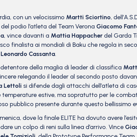
ardia, con un velocissimo
Martti Sciortino
, dell’A.
o del podio l’atleta del Team Verona
Giacomo Fant
ia
, vince davanti a
Mattia Happacher
del Garda T
sco finalista ai mondiali di Baku che regola in se
a
Leonardo Cassanta
.
l detentore della maglia di leader di classifica
Matt
vincere relegando il leader al secondo posto davan
a Lettoli
si difende dagli attacchi dell’atleta di ca
te temperature estive, ma sopratutto per le combat
oso pubblico presente durante questo bellissimo ev
nica, dove la finale ELITE ha dovuto avere l’esito
dare un colpo di reni sulla linea d’arrivo. Vince
Gia
ele Tomizioli
, della Prototype Performance Team.