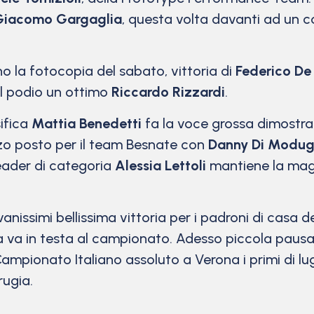
Giacomo Gargaglia
, questa volta davanti ad un 
ono la fotocopia del sabato, vittoria di
Federico De
del podio un ottimo
Riccardo Rizzardi
.
sifica
Mattia Benedetti
fa la voce grossa dimostran
rzo posto per il team Besnate con
Danny Di Modu
eader di categoria
Alessia Lettoli
mantiene la magl
vanissimi bellissima vittoria per i padroni di cas
a va in testa al campionato. Adesso piccola pausa 
mpionato Italiano assoluto a Verona i primi di lugli
rugia.