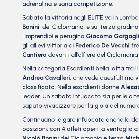
adrenalina e sana competizione.
Sabato la vittoria negli ELITE va in Lomb
Bonini
, del Ciclomania, e sul terzo gradin
l’imprendibile perugino
Giacomo Gargagl
gli allievi vittoria di
Federico De Vecchi
fre
Cantiero
davanti all’alfiere del Ciclomani
Nella categoria Esordienti bella lotta tra i
Andrea Cavalleri
, che vede quest’ultimo 
classificato. Nella esordienti donne
Alessi
leader. Un sabato infuocato sia per le al
saputo vivacizzare per la gioia del numer
Continuano le gare infuocate anche la dome
posizioni, con 4 atleti aperti a ventaglio a 
Nicolò Bonini
del Ciclomania e terzo
Mich