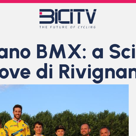
liano BMX: a Sci
rove di Rivigna