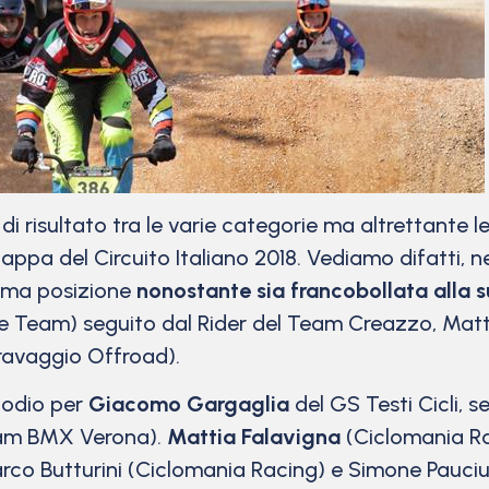
i risultato tra le varie categorie ma altrettante le 
appa del Circuito Italiano 2018. Vediamo difatti, nell
ima posizione
nonostante sia francobollata alla s
Team) seguito dal Rider del Team Creazzo, Mattia
avaggio Offroad).
 podio per
Giacomo Gargaglia
del GS Testi Cicli,
eam BMX Verona).
Mattia Falavigna
(Ciclomania Ra
arco Butturini (Ciclomania Racing) e Simone Pauci