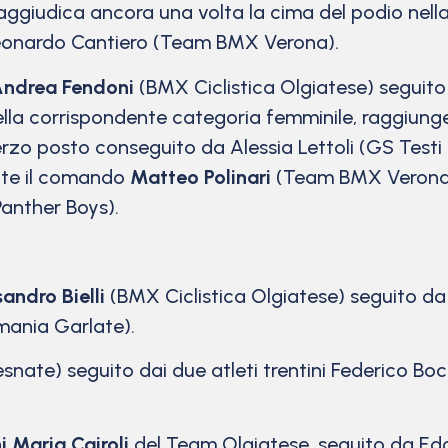
giudica ancora una volta la cima del podio nella c
eonardo Cantiero (Team BMX Verona).
ndrea Fendoni
(BMX Ciclistica Olgiatese) seguit
lla corrispondente categoria femminile, raggiunge
o posto conseguito da Alessia Lettoli (GS Testi Ci
nte il comando
Matteo Polinari
(Team BMX Verona) 
anther Boys).
andro Bielli
(BMX Ciclistica Olgiatese) seguito da
mania Garlate).
snate) seguito dai due atleti trentini Federico B
 Maria Cairoli
del Team Olgiatese, seguito da Edo