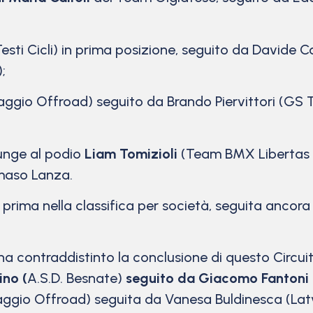
esti Cicli) in prima posizione, seguito da Davide
;
ggio Offroad) seguito da Brando Piervittori (GS Te
unge al podio
Liam Tomizioli
(Team BMX Libertas Lu
maso Lanza.
rima nella classifica per società, seguita ancor
contraddistinto la conclusione di questo Circuito d
ino
(
A.S.D. Besnate)
seguito da Giacomo Fantoni in
gio Offroad) seguita da Vanesa Buldinesca (Latvia