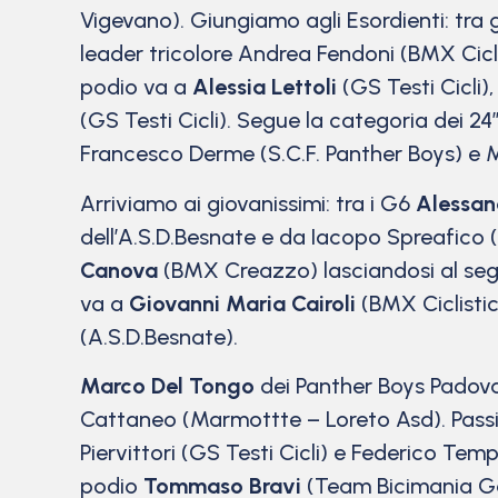
Vigevano). Giungiamo agli Esordienti: tra
leader tricolore Andrea Fendoni (BMX Cicl
podio va a
Alessia Lettoli
(GS Testi Cicli
(GS Testi Cicli). Segue la categoria dei 24″
Francesco Derme (S.C.F. Panther Boys) e 
Arriviamo ai giovanissimi: tra i G6
Alessand
dell’A.S.D.Besnate e da Iacopo Spreafico 
Canova
(BMX Creazzo) lasciandosi al segu
va a
Giovanni Maria Cairoli
(BMX Ciclisti
(A.S.D.Besnate).
Marco Del Tongo
dei Panther Boys Padova,
Cattaneo (Marmottte – Loreto Asd). Pas
Piervittori (GS Testi Cicli) e Federico Te
podio
Tommaso Bravi
(Team Bicimania Gar