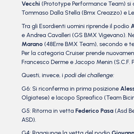
Vecchi
(Prototype Performance Team) si ag
Tommaso Dalla Stella (Bmx Creazzo) e L
Tra gli Esordienti uomini riprende il podio
A
e Andrea Cavalleri (GS BMX Vigevano). Ne
Marano
(48Erre BMX Team), secondo e terz
Per la categoria Cruiser prende nuovame
Francesco Derme e Jacopo Menin (S.C.F. P
Questi, invece, i
podi dei challenge:
G6: Si riconferma in prima posizione
Aless
Olgiatese) e Iacopo Spreafico (Team Bici
G5: Ritorna in vetta
Federico Pasa
(Asd Be
ASD).
G4: Raggiunge la vetta del podio
Giovanni