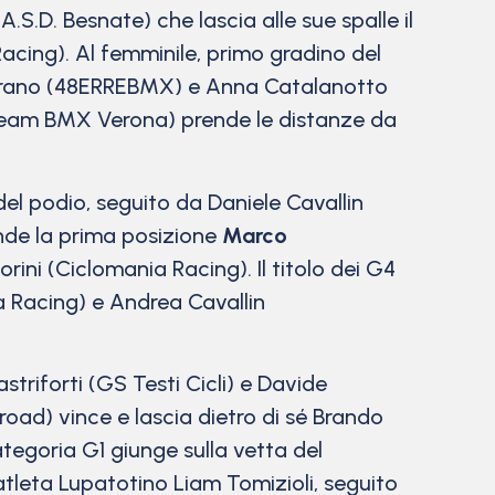
A.S.D. Besnate) che lascia alle sue spalle il
acing). Al femminile, primo gradino del
Marano (48ERREBMX) e Anna Catalanotto
eam BMX Verona) prende le distanze da
del podio, seguito da Daniele Cavallin
nde la prima posizione
Marco
ni (Ciclomania Racing). Il titolo dei G4
a Racing) e Andrea Cavallin
riforti (GS Testi Cicli) e Davide
oad) vince e lascia dietro di sé Brando
tegoria G1 giunge sulla vetta del
atleta Lupatotino Liam Tomizioli, seguito