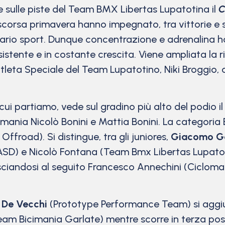
sulle piste del Team BMX Libertas Lupatotina il
C
 scorsa primavera hanno impegnato, tra vittorie e 
dinario sport. Dunque concentrazione e adrenalina 
istente e in costante crescita. Viene ampliata la 
 atleta Speciale del Team Lupatotino, Niki Broggio,
cui partiamo, vede sul gradino più alto del podio il
omania Nicolò Bonini e Mattia Bonini. La categori
ffroad). Si distingue, tra gli juniores,
Giacomo G
SD) e Nicolò Fontana (Team Bmx Libertas Lupato
lasciandosi al seguito Francesco Annechini (Ciclo
 De Vecchi
(Prototype Performance Team) si aggiu
Team Bicimania Garlate) mentre scorre in terza p