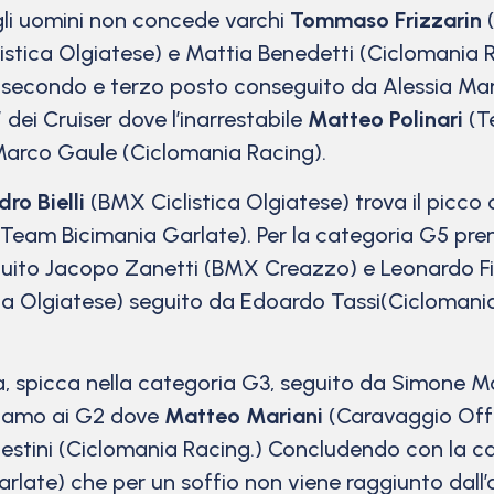
 gli uomini non concede varchi
Tommaso Frizzarin
(
istica Olgiatese) e Mattia Benedetti (Ciclomania R
), secondo e terzo posto conseguito da Alessia 
 dei Cruiser dove l’inarrestabile
Matteo Polinari
(T
Marco Gaule (Ciclomania Racing).
ro Bielli
(BMX Ciclistica Olgiatese) trova il picco 
(Team Bicimania Garlate). Per la categoria G5 pre
ito Jacopo Zanetti (BMX Creazzo) e Leonardo Fiori
ca Olgiatese) seguito da Edoardo Tassi(Ciclomani
 spicca nella categoria G3, seguito da Simone Mast
siamo ai G2 dove
Matteo Mariani
(Caravaggio Offr
mpestini (Ciclomania Racing.) Concludendo con la ca
late) che per un soffio non viene raggiunto dall’