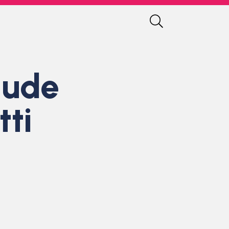
iude
tti