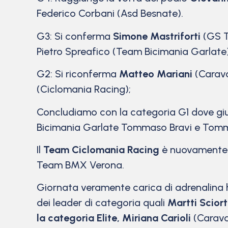
Federico Corbani (Asd Besnate).
G3: Si conferma
Simone Mastriforti
(GS T
Pietro Spreafico (Team Bicimania Garlate)
G2: Si riconferma
Matteo Mariani
(Carava
(Ciclomania Racing);
Concludiamo con la categoria G1 dove gi
Bicimania Garlate Tommaso Bravi e Tom
Il
Team Ciclomania Racing
è nuovamente p
Team BMX Verona.
Giornata veramente carica di adrenalina ha 
dei leader di categoria quali
Martti Sciort
la categoria Elite,
Miriana Carioli
(Caravag