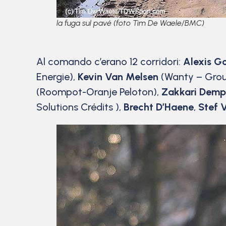
la fuga sul pavé (foto Tim De Waele/BMC)
Al comando c’erano 12 corridori:
Alexis G
Energie),
Kevin Van Melsen
(Wanty – Grou
(Roompot-Oranje Peloton),
Zakkari Demp
Solutions Crédits ),
Brecht D’Haene
,
Stef 