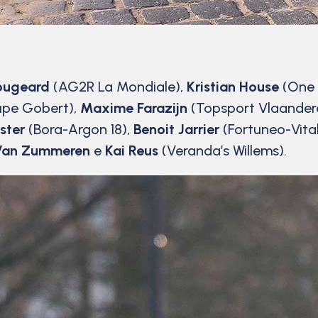
ougeard
(AG2R La Mondiale),
Kristian House
(One 
pe Gobert),
Maxime Farazijn
(Topsport Vlaandere
ster
(Bora-Argon 18),
Benoit Jarrier
(Fortuneo-Vita
Van Zummeren
e
Kai Reus
(Veranda’s Willems).