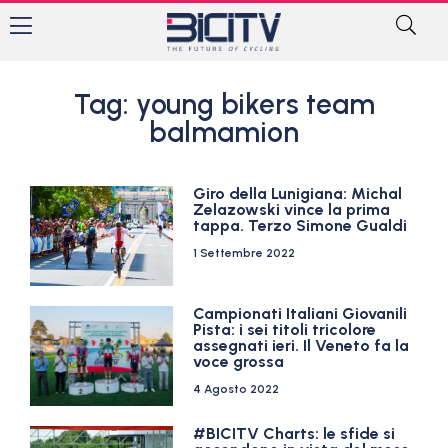
Tag: young bikers team
balmamion
Giro della Lunigiana: Michal
Zelazowski vince la prima
tappa. Terzo Simone Gualdi
1 Settembre 2022
Campionati Italiani Giovanili
Pista: i sei titoli tricolore
assegnati ieri. Il Veneto fa la
voce grossa
4 Agosto 2022
#BICITV Charts: le sfide si