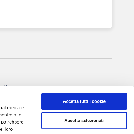
nale di Bergamo
itto al R.O.C. al
Accetta tutti i cookie
rgio Torre
cial media e
 Villa Valerio &
nostro sito
Accetta selezionati
i potrebbero
I, 20
ei loro