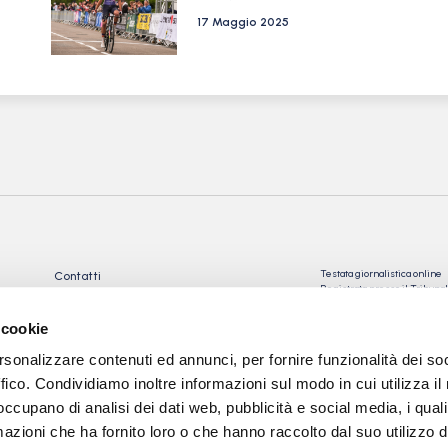
17 Maggio 2025
Testata giornalistica online
Contatti
Registrata presso il Tribu
Privacy Policy
Registrazione n° 10/2018 Iscr
Cookie Policy
n°023574
 cookie
Direttore Responsabile: Gio
rsonalizzare contenuti ed annunci, per fornire funzionalità dei so
Tev snc di Torre Giorgio e
C.
ffico. Condividiamo inoltre informazioni sul modo in cui utilizza il 
 occupano di analisi dei dati web, pubblicità e social media, i qual
Sede: via Papa Giovanni XXII
24050 Calcinate (BG)
azioni che ha fornito loro o che hanno raccolto dal suo utilizzo d