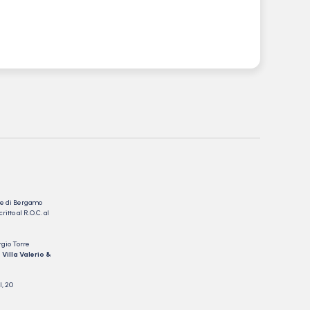
nale di Bergamo
itto al R.O.C. al
rgio Torre
 Villa Valerio &
I, 20