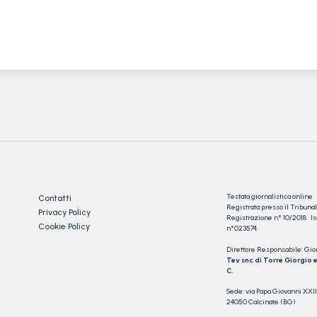
Testata giornalistica online
Contatti
Registrata presso il Tribu
Privacy Policy
Registrazione n° 10/2018 Iscr
Cookie Policy
n°023574
Direttore Responsabile: Gio
Tev snc di Torre Giorgio e
C.
Sede: via Papa Giovanni XXII
24050 Calcinate (BG)