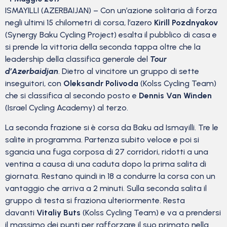
ISMAYILLI (AZERBAIJAN) – Con un’azione solitaria di forza
negli ultimi 15 chilometri di corsa, l’azero
Kirill Pozdnyakov
(Synergy Baku Cycling Project) esalta il pubblico di casa e
si prende la vittoria della seconda tappa oltre che la
leadership della classifica generale del
Tour
d’Azerbaidjan
. Dietro al vincitore un gruppo di sette
inseguitori, con
Oleksandr Polivoda
(Kolss Cycling Team)
che si classifica al secondo posto e
Dennis Van Winden
(Israel Cycling Academy) al terzo.
La seconda frazione si è corsa da Baku ad Ismayilli. Tre le
salite in programma. Partenza subito veloce e poi si
sgancia una fuga corposa di 27 corridori, ridotti a una
ventina a causa di una caduta dopo la prima salita di
giornata. Restano quindi in 18 a condurre la corsa con un
vantaggio che arriva a 2 minuti. Sulla seconda salita il
gruppo di testa si fraziona ulteriormente. Resta
davanti
Vitaliy Buts
(Kolss Cycling Team) e va a prendersi
il massimo dei punti per rafforzare il suo primato nella