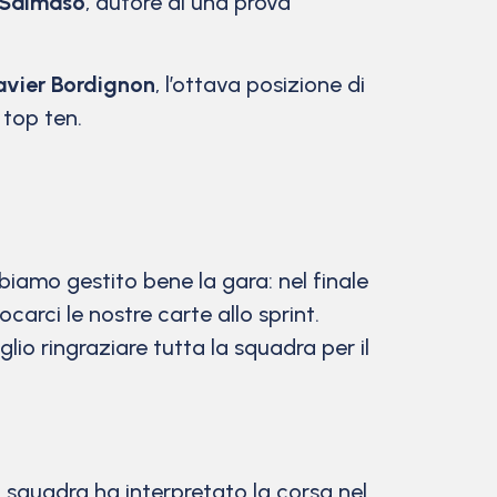
 Salmaso
, autore di una prova
avier Bordignon
, l’ottava posizione di
 top ten.
amo gestito bene la gara: nel finale
arci le nostre carte allo sprint.
glio ringraziare tutta la squadra per il
a squadra ha interpretato la corsa nel