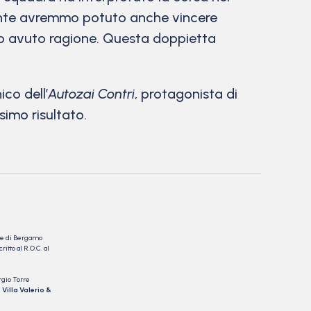
mente avremmo potuto anche vincere
anno avuto ragione. Questa doppietta
co dell’
Autozai Contri
, protagonista di
simo risultato.
nale di Bergamo
itto al R.O.C. al
rgio Torre
 Villa Valerio &