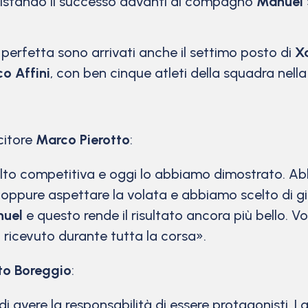
uistando il successo davanti al compagno
Manuel
erfetta sono arrivati anche il settimo posto di
X
o Affini
, con ben cinque atleti della squadra nella
citore
Marco Pierotto
:
o competitiva e oggi lo abbiamo dimostrato. Abbi
oppure aspettare la volata e abbiamo scelto di gioc
uel
e questo rende il risultato ancora più bello. Vo
 ricevuto durante tutta la corsa».
to Boreggio
:
 avere la responsabilità di essere protagonisti. L