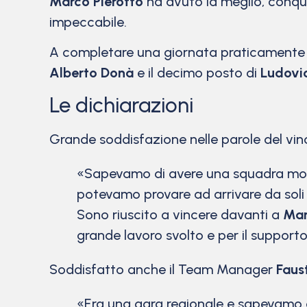
Marco Pierotto
ha avuto la meglio, conq
impeccabile.
A completare una giornata praticamente p
Alberto Donà
e il decimo posto di
Ludovic
Le dichiarazioni
Grande soddisfazione nelle parole del vin
«Sapevamo di avere una squadra molt
potevamo provare ad arrivare da soli 
Sono riuscito a vincere davanti a
Man
grande lavoro svolto e per il supporto
Soddisfatto anche il Team Manager
Faus
«Era una gara regionale e sapevamo di