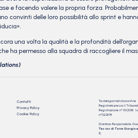
 fase e facendo valere la propria forza. Probabil
no convinti delle loro possibilità allo sprint e h
iducia».
ora una volta la qualità e la profondità dell’organi
 che ha permesso alla squadra di raccogliere il mas
lations)
Testata giornalistica online
Contatti
Registrata presso il Tribu
Privacy Policy
Registrazione n° 10/2018 Iscr
Cookie Policy
n°023574
Direttore Responsabile: Gio
Tev snc di Torre Giorgio e
C.