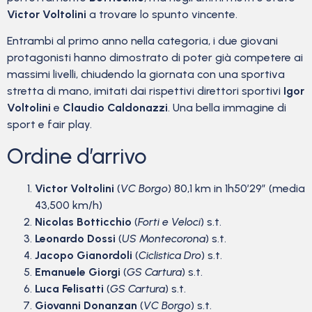
Victor Voltolini
a trovare lo spunto vincente.
Entrambi al primo anno nella categoria, i due giovani
protagonisti hanno dimostrato di poter già competere ai
massimi livelli, chiudendo la giornata con una sportiva
stretta di mano, imitati dai rispettivi direttori sportivi
Igor
Voltolini
e
Claudio Caldonazzi
. Una bella immagine di
sport e fair play.
Ordine d’arrivo
Victor Voltolini
(
VC Borgo
) 80,1 km in 1h50’29” (media
43,500 km/h)
Nicolas Botticchio
(
Forti e Veloci
) s.t.
Leonardo Dossi
(
US Montecorona
) s.t.
Jacopo Gianordoli
(
Ciclistica Dro
) s.t.
Emanuele Giorgi
(
GS Cartura
) s.t.
Luca Felisatti
(
GS Cartura
) s.t.
Giovanni Donanzan
(
VC Borgo
) s.t.