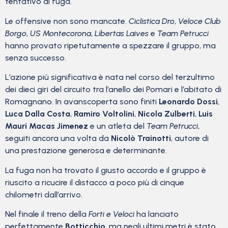
tentativo di fuga.
Le offensive non sono mancate.
Ciclistica Dro
,
Veloce Club
Borgo
,
US Montecorona
,
Libertas Laives
e
Team Petrucci
hanno provato ripetutamente a spezzare il gruppo, ma
senza successo.
L’azione più significativa è nata nel corso del terzultimo
dei dieci giri del circuito tra l’anello dei Pomari e l’abitato di
Romagnano. In avanscoperta sono finiti
Leonardo Dossi
,
Luca Dalla Costa
,
Ramiro Voltolini
,
Nicola Zulberti
,
Luis
Mauri Macas Jimenez
e un atleta del
Team Petrucci
,
seguiti ancora una volta da
Nicolò Trainotti
, autore di
una prestazione generosa e determinante.
La fuga non ha trovato il giusto accordo e il gruppo è
riuscito a ricucire il distacco a poco più di cinque
chilometri dall’arrivo.
Nel finale il treno della
Forti e Veloci
ha lanciato
perfettamente
Botticchio
, ma negli ultimi metri è stato