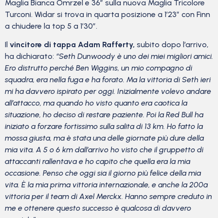
Maglia Bianca Omrzel e 36″ sulla nuova Maglia Tricolore
Turconi. Widar si trova in quarta posizione a 1’23” con Finn
a chiudere la top 5 a 1’30”.
Il
vincitore di tappa Adam Rafferty
,
subito dopo l’arrivo,
ha dichiarato:
“Seth Dunwoody è uno dei miei migliori amici.
Ero distrutto perché Ben Wiggins, un mio compagno di
squadra, era nella fuga e ha forato. Ma la vittoria di Seth ieri
mi ha davvero ispirato per oggi. Inizialmente volevo andare
all’attacco, ma quando ho visto quanto era caotica la
situazione, ho deciso di restare paziente. Poi la Red Bull ha
iniziato a forzare fortissimo sulla salita di 13 km. Ho fatto la
mossa giusta, ma è stata una delle giornate più dure della
mia vita. A 5 o 6 km dall’arrivo ho visto che il gruppetto di
attaccanti rallentava e ho capito che quella era la mia
occasione. Penso che oggi sia il giorno più felice della mia
vita. È la mia prima vittoria internazionale, e anche la 200ª
vittoria per il team di Axel Merckx. Hanno sempre creduto in
me e ottenere questo successo è qualcosa di davvero