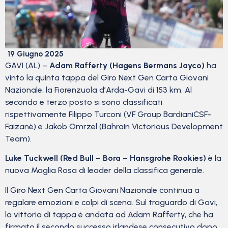
19 Giugno 2025
GAVI (AL) –
Adam Rafferty (Hagens Bermans Jayco)
ha
vinto la quinta tappa del Giro Next Gen Carta Giovani
Nazionale, la Fiorenzuola d’Arda-Gavi di 153 km. Al
secondo e terzo posto si sono classificati
rispettivamente Filippo Turconi (VF Group BardianiCSF-
Faizanè) e Jakob Omrzel (Bahrain Victorious Development
Team).
Luke Tuckwell (Red Bull – Bora – Hansgrohe Rookies)
è la
nuova Maglia Rosa di leader della classifica generale.
Il Giro Next Gen Carta Giovani Nazionale continua a
regalare emozioni e colpi di scena. Sul traguardo di Gavi,
la vittoria di tappa è andata ad Adam Rafferty, che ha
firmato il secondo successo irlandese consecutivo dopo